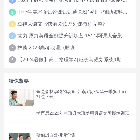
2021年教师资格证统考面试 小学教资资料试讲+答辩
1
中小学美术面试说课试讲通关班14讲（辅助资料第一套）
2
豆神大语文《快解阅读系列课教程完整》
3
艾力 原力英语全能提升训练营 151G网课大合集
4
林萧 2023高考地理点睛班
5
【2024暑假】高二物理学习成长与规划系统1期
6
猜你想要
全是森林动物的动画片–萌鸡小队第一季(katuri)
打包下载
学而思2020年中班升大班姜明月语文暑期培训班
斯伯恩自然拼读全集