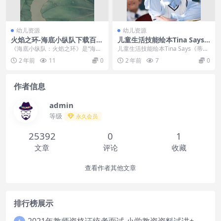
幼儿资源
幼儿资源
火焰之环-海底小纵队下载百度
儿童生活技能绘本Tina Says
云
《蒂娜说……》第一套全5本
《海底小纵队：火焰之环》是“海底
儿童生活技能绘本Tina Says《蒂娜
小纵队”动画剧集播出十年以后的首
说……》第一套全...
2 年前
11
0
2 年前
7
0
部大电影。海底小...
作者信息
admin
等级
永久会员
25392
0
1
文章
评论
收藏
查看作者其他文章
排行榜展示