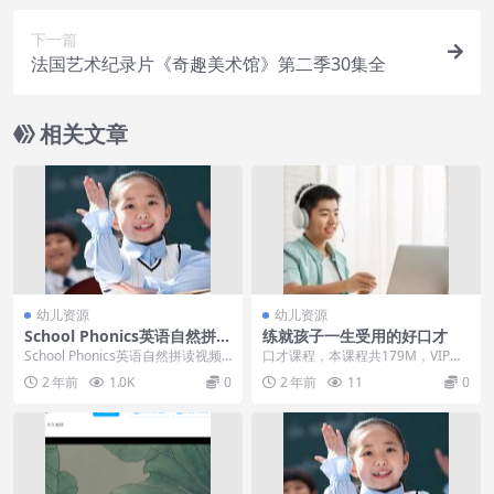
下一篇
法国艺术纪录片《奇趣美术馆》第二季30集全
相关文章
幼儿资源
幼儿资源
School Phonics英语自然拼读
练就孩子一生受用的好口才
视频Level1-4级全122集
School Phonics英语自然拼读视频L
口才课程，本课程共179M，VIP会
evel1-4级全122集，Sch...
员可通过百度网盘转存下载或者在
2 年前
1.0K
0
2 年前
11
0
线播放。此“练...