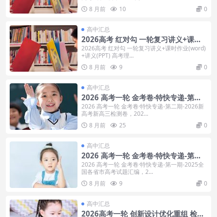
8 月前
10
0
高中汇总
2026高考 红对勾 一轮复习讲义+课时
作业(word)+讲义(PPT) 高考理科全套
2026高考 红对勾 一轮复习讲义+课时作业(word)
+讲义(PPT) 高考理...
8 月前
9
0
高中汇总
2026 高考一轮 金考卷·特快专递-第二
期-2026新高考新高三检测卷
2026 高考一轮 金考卷·特快专递-第二期-2026新
高考新高三检测卷，202...
8 月前
25
0
高中汇总
2026 高考一轮 金考卷·特快专递-第一
期-2025全国各省市高考试题汇编
2026 高考一轮 金考卷·特快专递-第一期-2025全
国各省市高考试题汇编，2...
8 月前
9
0
高中汇总
2026高考一轮 创新设计优化重组 检测