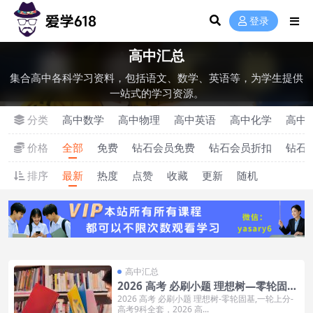
登录
高中汇总
集合高中各科学习资料，包括语文、数学、英语等，为学生提供
一站式的学习资源。
分类
高中数学
高中物理
高中英语
高中化学
高中
价格
全部
免费
钻石会员免费
钻石会员折扣
钻石
排序
最新
热度
点赞
收藏
更新
随机
高中汇总
2026 高考 必刷小题 理想树—零轮固
基,一轮上分–高考9科全套
2026 高考 必刷小题 理想树-零轮固基,一轮上分-
高考9科全套，2026 高...