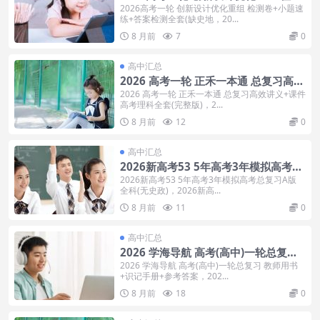
卷+小题速练+答案检测全套(缺史地
2026高考一轮 创新设计优化重组 检测卷+小题速
练+答案检测全套(缺史地，20...
8 月前
7
0
高中汇总
2026 高考一轮 正禾一本通 总复习高效
讲义+课件 高考理科全套(完整版)
2026 高考一轮 正禾一本通 总复习高效讲义+课件
高考理科全套(完整版)，2...
8 月前
12
0
高中汇总
2026新高考53 5年高考3年模拟高考总
复习A版 全科(无史政)
2026新高考53 5年高考3年模拟高考总复习A版
全科(无史政)，2026新高...
8 月前
11
0
高中汇总
2026 学海导航 高考(高中)一轮总复习
教师用书+识记手册+参考答案
2026 学海导航 高考(高中)一轮总复习 教师用书
+识记手册+参考答案，202...
8 月前
18
0