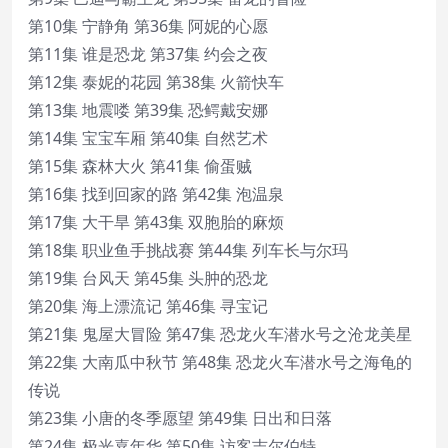
第10集 宁静角 第36集 阿妮的心愿
第11集 谁是恐龙 第37集 约会之夜
第12集 泰妮的花园 第38集 火箭快车
第13集 地震喽 第39集 恐鳄戴安娜
第14集 宝宝车厢 第40集 自然艺术
第15集 森林大火 第41集 偷蛋贼
第16集 找到回家的路 第42集 泡温泉
第17集 大干旱 第43集 双胞胎的麻烦
第18集 职业鱼手挑战赛 第44集 列车长与尔玛
第19集 台风天 第45集 头肿的恐龙
第20集 海上漂流记 第46集 寻宝记
第21集 鬼屋大冒险 第47集 恐龙火车潜水号之沧龙美星
第22集 大南瓜中秋节 第48集 恐龙火车潜水号之海龟的
传说
第23集 小唐的冬季愿望 第49集 日出和日落
第24集 极光嘉年华 第50集 访客吉尔伯特