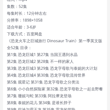
集数：52集
每集时长：12分钟左右
分辨率：1898×1058
适合年龄：3-6岁
下载方式：百度网盘
《恐龙火车之巨城旅行 Dinosaur Train》第一季英文版
全52集 目录：
第1集 恐龙巨城1 第27集 当国王遇到水晶
第2集 恐龙巨城2 第28集 不一样的家人
第3集 恐龙巨城3 第29集 恐龙字母歌与泰妮的大计划
第4集 恐龙巨城4 第30集 恐龙字母歌流传世界
第5集 观星记 第31集 恐龙字母歌之分类法
第6集 小小自然探险家 第32集 恐龙字母歌之一起去野餐
第7集 珊妮与蛇 第33集 阿拉摩龙登场
第8集 泰妮的花儿 第34集 是谁长脖子
第9集 巴迪与霸王龙 第35集 雷龙的冒险