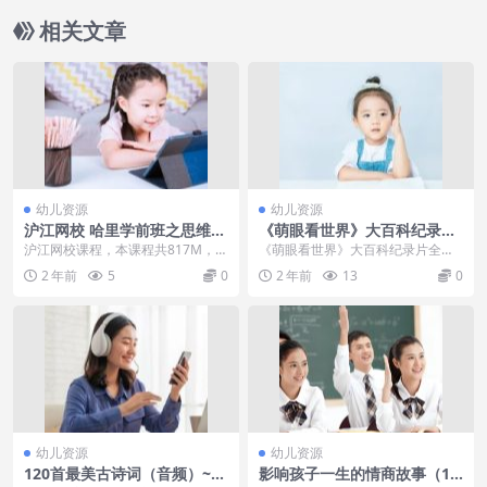
相关文章
幼儿资源
幼儿资源
沪江网校 哈里学前班之思维魔
《萌眼看世界》大百科纪录片
方数理逻辑篇
全套，4-12岁孩子的全脑科学
沪江网校课程，本课程共817M，VI
《萌眼看世界》大百科纪录片全套
课堂
P会员可通过百度网盘转存下载或者
MP4视频，4-12岁孩子的全脑科学
2 年前
5
0
2 年前
13
0
在线播放。此...
课堂本次小编分...
幼儿资源
幼儿资源
120首最美古诗词（音频）~送
影响孩子一生的情商故事（15