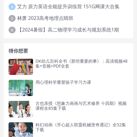
艾力 原力英语全能提升训练营 151G网课大合集
4
林萧 2023高考地理点睛班
5
【2024暑假】高二物理学习成长与规划系统1期
6
猜你想要
DK幼儿百科全书《那些重要的事》：高清视频48
集+音频+PDF全套
用心理科学重塑孩子学习力课
古也亲授《想象力画画与艺术修养 十四期》视频
课程全85集下载
科幻动画《开心超人联盟机械堡奇遇记》全52集
下载