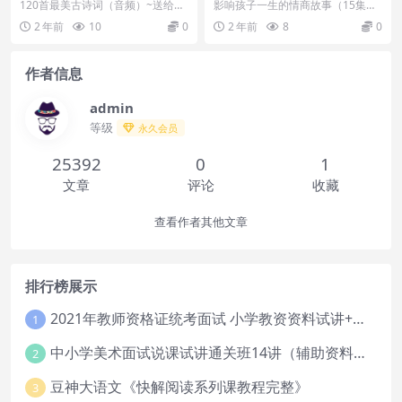
给孩子们的新年礼物
集全MP3）
120首最美古诗词（音频）~送给孩
影响孩子一生的情商故事（15集全
子们的新年礼物[百度云网盘] 笔尖
MP3）[百度云网盘] 原著：影响孩
2 年前
10
0
2 年前
8
0
上的诗词课，...
子一生的情商...
作者信息
admin
等级
永久会员
25392
0
1
文章
评论
收藏
查看作者其他文章
排行榜展示
2021年教师资格证统考面试 小学教资资料试讲+答辩
1
中小学美术面试说课试讲通关班14讲（辅助资料第一套）
2
豆神大语文《快解阅读系列课教程完整》
3