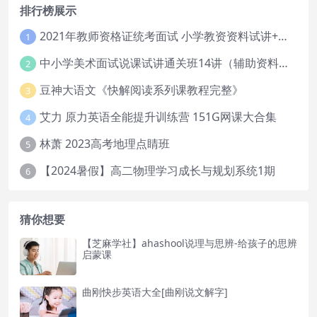
排行榜展示
2021年教师资格证统考面试 小学教资资料试讲+答辩
1
中小学美术面试说课试讲通关班14讲（辅助资料第一套）
2
豆神大语文《快解阅读系列课教程完整》
3
艾力 原力英语全能提升训练营 151G网课大合集
4
林萧 2023高考地理点睛班
5
【2024暑假】高二物理学习成长与规划系统1期
6
猜你想要
【芝麻学社】ahashool说理与思辨-给孩子的思辨
启蒙课
曲刚快步英语大全[曲刚说文解字]