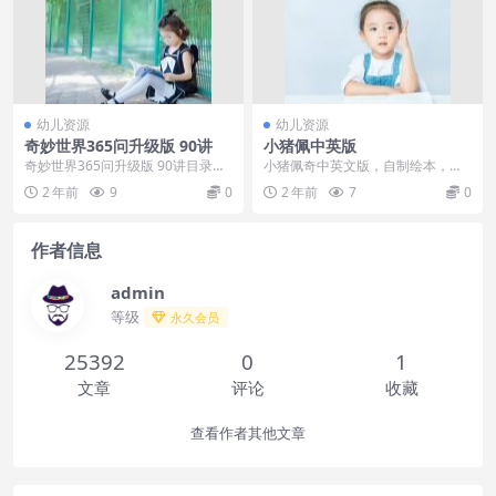
幼儿资源
幼儿资源
奇妙世界365问升级版 90讲
小猪佩中英版
奇妙世界365问升级版 90讲目录：
小猪佩奇中英文版，自制绘本，文
├─01 动物–走进大象.mp4...
本 ，音频
2 年前
9
0
2 年前
7
0
作者信息
admin
等级
永久会员
25392
0
1
文章
评论
收藏
查看作者其他文章