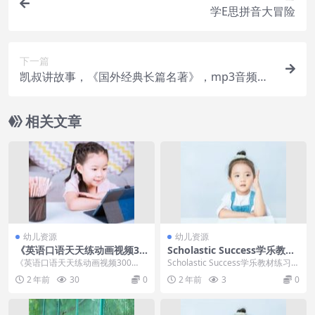
学E思拼音大冒险
下一篇
凯叔讲故事，《国外经典长篇名著》，mp3音频文
件
相关文章
幼儿资源
幼儿资源
《英语口语天天练动画视频30
Scholastic Success学乐教材
0集》每天跟读十分钟,让孩子
练习册全本：6级词汇全6册+6
《英语口语天天练动画视频300
Scholastic Success学乐教材练习册
开口说英语
级语法全6册PDF
集》每天跟读十分钟,让孩子开口说
全本：6级词汇全6册+6级语法...
2 年前
30
0
2 年前
3
0
英语