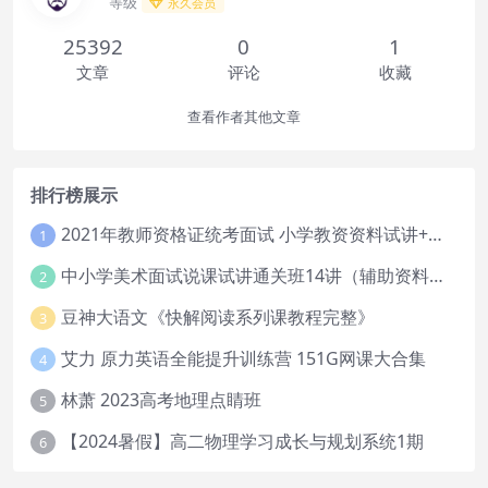
等级
永久会员
25392
0
1
文章
评论
收藏
查看作者其他文章
排行榜展示
2021年教师资格证统考面试 小学教资资料试讲+答辩
1
中小学美术面试说课试讲通关班14讲（辅助资料第一套）
2
豆神大语文《快解阅读系列课教程完整》
3
艾力 原力英语全能提升训练营 151G网课大合集
4
林萧 2023高考地理点睛班
5
【2024暑假】高二物理学习成长与规划系统1期
6