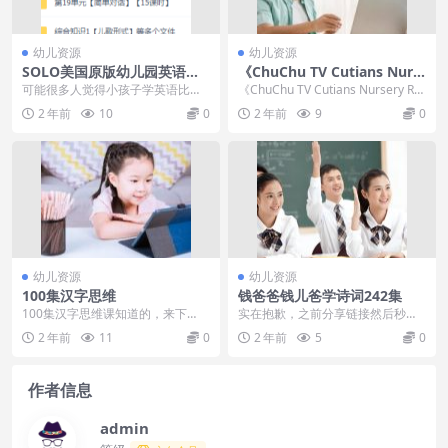
幼儿资源
幼儿资源
SOLO美国原版幼儿园英语启
《ChuChu TV Cutians Nurs
蒙全套视频课程16-19单元，
ery Rhymes Baby Songs Se
可能很多人觉得小孩子学英语比较
《ChuChu TV Cutians Nursery Rh
综合知识1-6岁
ason 1》第一季全19集
困难，但是家长不要害怕，让孩子
ymes Baby S...
2 年前
10
0
2 年前
9
0
从小开始试着接触，说...
幼儿资源
幼儿资源
100集汉字思维
钱爸爸钱儿爸学诗词242集
100集汉字思维课知道的，来下
实在抱歉，之前分享链接然后秒
吧。
删，现在已经更新2021.2.3，有之
2 年前
11
0
2 年前
5
0
前购买的，不知...
作者信息
admin