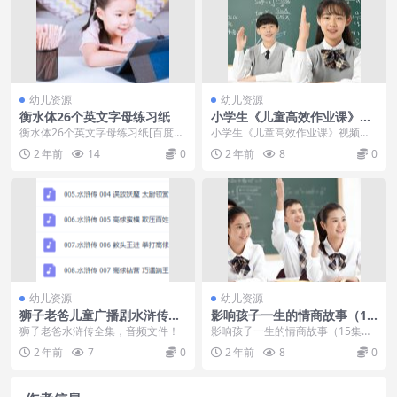
幼儿资源
幼儿资源
衡水体26个英文字母练习纸
小学生《儿童高效作业课》视
频，家长轻松，孩子越学越开
衡水体26个英文字母练习纸[百度云
小学生《儿童高效作业课》视频，
心
网盘] 孩子开始练习写字了，想让他
家长轻松，孩子越学越开心 注意力
2 年前
14
0
2 年前
8
0
一步到位直接...
不集中、磨蹭、坐不...
幼儿资源
幼儿资源
狮子老爸儿童广播剧水浒传全
影响孩子一生的情商故事（15
集，音频文件！
集全MP3）
狮子老爸水浒传全集，音频文件！
影响孩子一生的情商故事（15集全
MP3）[百度云网盘] 原著：影响孩
2 年前
7
0
2 年前
8
0
子一生的情商...