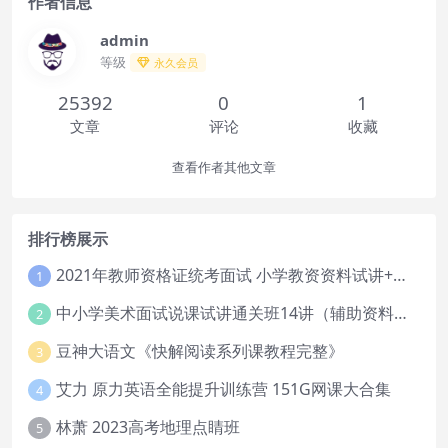
作者信息
admin
等级
永久会员
25392
0
1
文章
评论
收藏
查看作者其他文章
排行榜展示
2021年教师资格证统考面试 小学教资资料试讲+答辩
1
中小学美术面试说课试讲通关班14讲（辅助资料第一套）
2
豆神大语文《快解阅读系列课教程完整》
3
艾力 原力英语全能提升训练营 151G网课大合集
4
林萧 2023高考地理点睛班
5