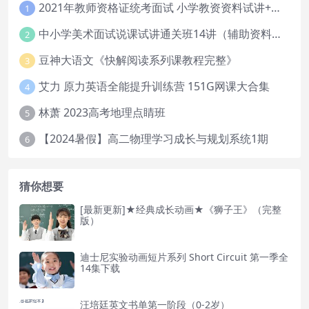
2021年教师资格证统考面试 小学教资资料试讲+答辩
1
中小学美术面试说课试讲通关班14讲（辅助资料第一套）
2
豆神大语文《快解阅读系列课教程完整》
3
艾力 原力英语全能提升训练营 151G网课大合集
4
林萧 2023高考地理点睛班
5
【2024暑假】高二物理学习成长与规划系统1期
6
猜你想要
[最新更新]★经典成长动画★《狮子王》（完整
版）
迪士尼实验动画短片系列 Short Circuit 第一季全
14集下载
汪培廷英文书单第一阶段（0-2岁）