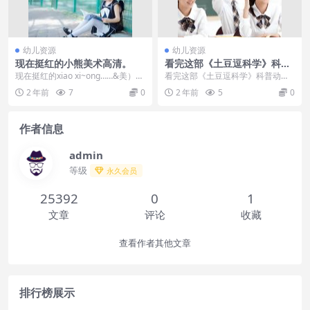
幼儿资源
幼儿资源
现在挺红的小熊美术高清。
看完这部《土豆逗科学》科普
动画孩子的心比世界大
现在挺红的xiao xi~ong……&美）术
看完这部《土豆逗科学》科普动画
的课件。大家应该都看到过广告...
孩子的心比世界大我仔细扒拉了选
2 年前
7
0
2 年前
5
0
集目录，发现这些主题...
作者信息
admin
等级
永久会员
25392
0
1
文章
评论
收藏
查看作者其他文章
排行榜展示