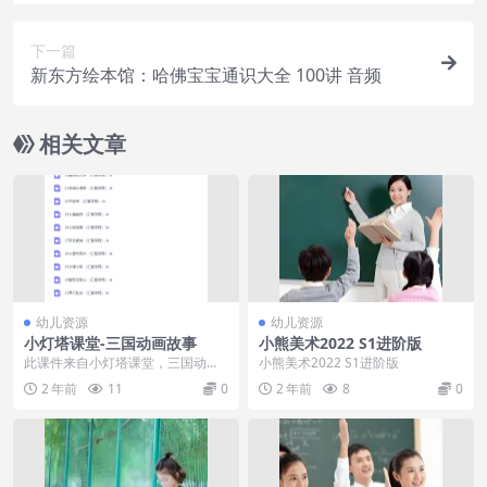
下一篇
新东方绘本馆：哈佛宝宝通识大全 100讲 音频
相关文章
幼儿资源
幼儿资源
小灯塔课堂-三国动画故事
小熊美术2022 S1进阶版
此课件来自小灯塔课堂，三国动画
小熊美术2022 S1进阶版
故事。每集视频动画讲诉了《三国
2 年前
11
0
2 年前
8
0
演义》中的一个精彩小...