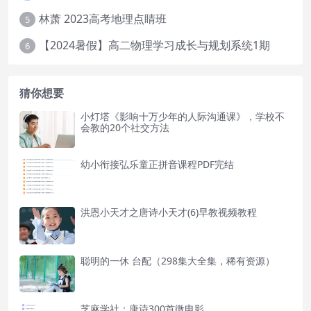
林萧 2023高考地理点睛班
5
【2024暑假】高二物理学习成长与规划系统1期
6
猜你想要
小灯塔《影响十万少年的人际沟通课》，学校不
会教的20个社交方法
幼小衔接弘乐童正拼音课程PDF完结
洪恩小天才之唐诗小天才(6)早教视频教程
聪明的一休 台配（298集大全集，稀有资源）
芝麻学社：唐诗300首微电影