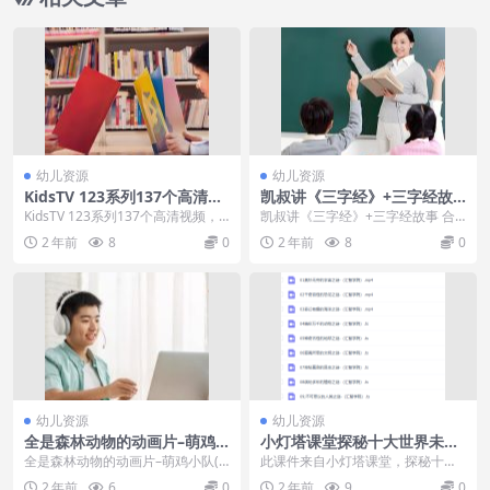
幼儿资源
幼儿资源
KidsTV 123系列137个高清视
凯叔讲《三字经》+三字经故
频儿歌
事 合集mp3+pdf教案 故事讲
KidsTV 123系列137个高清视频，
凯叔讲《三字经》+三字经故事 合
解
适合刚开始自然拼读启蒙的小宝。
集mp3+pdf教案 故事讲解内容简介
2 年前
8
0
2 年前
8
0
有字母表...
凯叔讲故事...
幼儿资源
幼儿资源
全是森林动物的动画片–萌鸡
小灯塔课堂探秘十大世界未解
小队第一季(katuri)打包下载
之谜视频课程
全是森林动物的动画片–萌鸡小队(k
此课件来自小灯塔课堂，探秘十大
aturi)[百度云网盘] 在大自...
世界未解之谜视频课程。此课件探
2 年前
6
0
2 年前
9
0