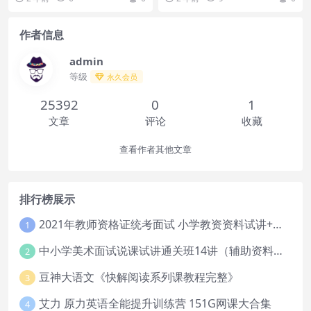
索古埃及、揭秘楼兰古...
作者信息
admin
等级
永久会员
25392
0
1
文章
评论
收藏
查看作者其他文章
排行榜展示
2021年教师资格证统考面试 小学教资资料试讲+答辩
1
中小学美术面试说课试讲通关班14讲（辅助资料第一套）
2
豆神大语文《快解阅读系列课教程完整》
3
艾力 原力英语全能提升训练营 151G网课大合集
4