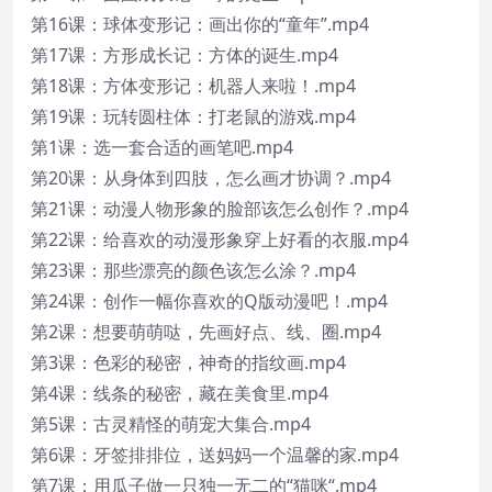
第16课：球体变形记：画出你的“童年”.mp4
第17课：方形成长记：方体的诞生.mp4
第18课：方体变形记：机器人来啦！.mp4
第19课：玩转圆柱体：打老鼠的游戏.mp4
第1课：选一套合适的画笔吧.mp4
第20课：从身体到四肢，怎么画才协调？.mp4
第21课：动漫人物形象的脸部该怎么创作？.mp4
第22课：给喜欢的动漫形象穿上好看的衣服.mp4
第23课：那些漂亮的颜色该怎么涂？.mp4
第24课：创作一幅你喜欢的Q版动漫吧！.mp4
第2课：想要萌萌哒，先画好点、线、圈.mp4
第3课：色彩的秘密，神奇的指纹画.mp4
第4课：线条的秘密，藏在美食里.mp4
第5课：古灵精怪的萌宠大集合.mp4
第6课：牙签排排位，送妈妈一个温馨的家.mp4
第7课：用瓜子做一只独一无二的“猫咪“.mp4