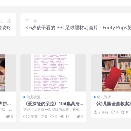
上一篇
下一篇
娃攻略
3-6岁孩子看的 BBC足球题材动画片：Footy Pups
1-2季
幼儿资源
幼儿资源
s丽声拼读
《爱探险的朵拉》104集高清
《幼儿园全套教案
阶段软件
中文版完整
业宝典 大中小托
会1级—6
它通过朵拉每一次探险的故事，教会小
2 年前
0
0
全
观众在生自学成才中有趣实用的英语单
0
2 年前
0
0
11
0
词和词组。朵...