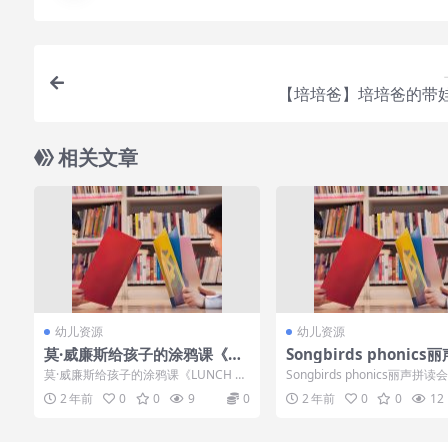
【培培爸】培培爸的带
相关文章
幼儿资源
幼儿资源
莫·威廉斯给孩子的涂鸦课《LU
Songbirds phonic
NCH DOODLES with Mo Wil
会1级—6级全套+1-4
莫·威廉斯给孩子的涂鸦课《LUNCH D
Songbirds phonics丽声拼读
lems!》全19集下载
以及MP3
OODLES with Mo Wille...
级全套+1-4阶段软件以及M...
2 年前
0
0
9
0
2 年前
0
0
12