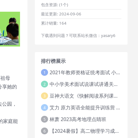
包含资源:
(1个)
最近更新:
2024-09-06
累计销量:
164
下载遇到问题？可联系站长微信：yasary6
排行榜展示
2021年教师资格证统考面试 小学教资资料试讲+答辩
1
的祖母
中小学美术面试说课试讲通关班14讲（辅助资料第一套）
2
拉分享她的
豆神大语文《快解阅读系列课教程完整》
3
去公园，
艾力 原力英语全能提升训练营 151G网课大合集
4
林萧 2023高考地理点睛班
5
的家庭能
【2024暑假】高二物理学习成长与规划系统1期
6