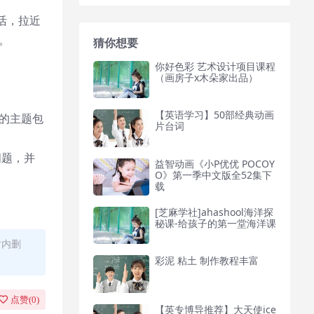
活，拉近
一。
猜你想要
你好色彩 艺术设计项目课程
（画房子x木朵家出品）
【英语学习】50部经典动画
盖的主题包
片台词
问题，并
益智动画《小P优优 POCOY
O》第一季中文版全52集下
载
[芝麻学社]ahashool海洋探
秘课-给孩子的第一堂海洋课
时内删
彩泥 粘土 制作教程丰富
点赞(
0
)
【英专博导推荐】大天使ice