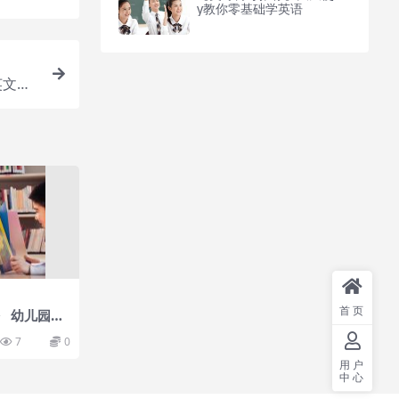
y教你零基础学英语
英文版
首页
》 幼儿园行
班全部教案大
7
0
用户
中心