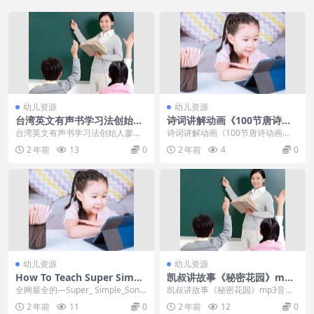
幼儿资源
幼儿资源
台湾英文有声书学习法创始人
诗词讲解动画《100节唐诗动
廖彩杏推荐–宝宝英语启蒙经
画课》全100集下载
台湾英文有声书学习法创始人廖彩
诗词讲解动画《100节唐诗动画
典歌谣–鹅妈妈53首
杏推荐–宝宝英语启蒙经典歌谣̵...
课》全100集下载内容简介：如果
2 年前
13
0
2 年前
4
0
将中国传统文化看成...
幼儿资源
幼儿资源
How To Teach Super Simpl
凯叔讲故事《秘密花园》mp3
e Songs系列，66个外教高清
音频故事
全网最全的—Super_ Simple_Song
凯叔讲故事《秘密花园》mp3音频
教学视频，启蒙首选！
s出品的How To Teach...
故事 《秘密花园》是近百年来畅销
2 年前
11
0
2 年前
12
0
不衰的经典儿童小...