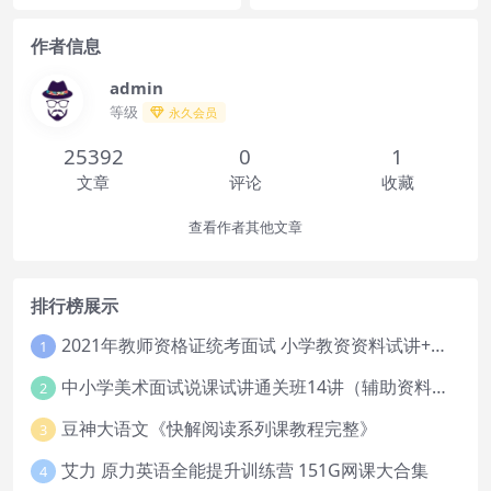
作者信息
admin
等级
永久会员
25392
0
1
文章
评论
收藏
查看作者其他文章
排行榜展示
2021年教师资格证统考面试 小学教资资料试讲+答辩
1
中小学美术面试说课试讲通关班14讲（辅助资料第一套）
2
豆神大语文《快解阅读系列课教程完整》
3
艾力 原力英语全能提升训练营 151G网课大合集
4