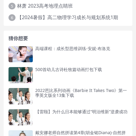
林萧 2023高考地理点睛班
5
【2024暑假】高二物理学习成长与规划系统1期
6
猜你想要
高端课程：成长型思维训练-安妮·布洛克
500首幼儿古诗杜牧篇动画打包下载
2022芭比系列动画《Barbie It Takes Two》第一
季英文版全13集下载
【雷颐】为什么日本能够通过“明治维新”逆袭成功
戴安娜老师自然拼读第4章(胡金铭Diana)-自然拼