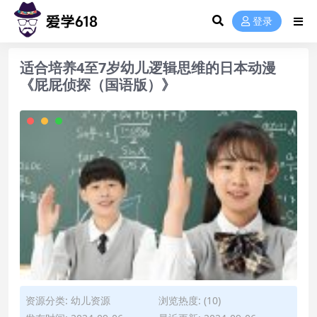
登录
适合培养4至7岁幼儿逻辑思维的日本动漫
《屁屁侦探（国语版）》
资源分类:
幼儿资源
浏览热度: (10)