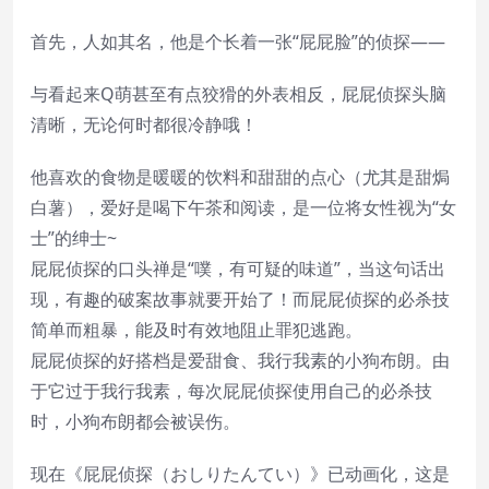
首先，人如其名，他是个长着一张“屁屁脸”的侦探——
与看起来Q萌甚至有点狡猾的外表相反，屁屁侦探头脑
清晰，无论何时都很冷静哦！
他喜欢的食物是暖暖的饮料和甜甜的点心（尤其是甜焗
白薯），爱好是喝下午茶和阅读，是一位将女性视为“女
士”的绅士~
屁屁侦探的口头禅是“噗，有可疑的味道”，当这句话出
现，有趣的破案故事就要开始了！而屁屁侦探的必杀技
简单而粗暴，能及时有效地阻止罪犯逃跑。
屁屁侦探的好搭档是爱甜食、我行我素的小狗布朗。由
于它过于我行我素，每次屁屁侦探使用自己的必杀技
时，小狗布朗都会被误伤。
现在《屁屁侦探（おしりたんてい）》已动画化，这是