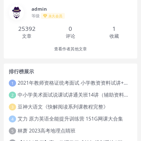
admin
等级
永久会员
25392
0
1
文章
评论
收藏
查看作者其他文章
排行榜展示
2021年教师资格证统考面试 小学教资资料试讲+答辩
1
中小学美术面试说课试讲通关班14讲（辅助资料第一套）
2
豆神大语文《快解阅读系列课教程完整》
3
艾力 原力英语全能提升训练营 151G网课大合集
4
林萧 2023高考地理点睛班
5