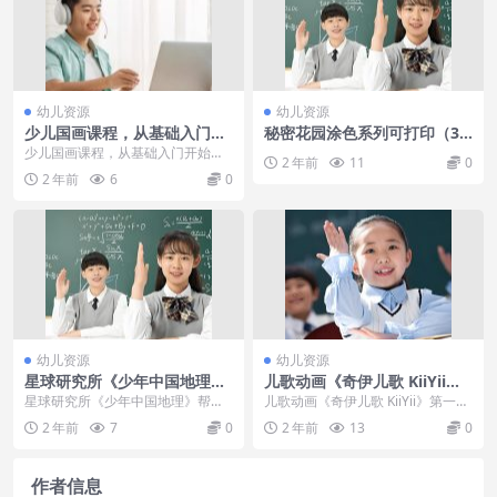
幼儿资源
幼儿资源
少儿国画课程，从基础入门开
秘密花园涂色系列可打印（35
始到临摹，17节课完结版
张）
少儿国画课程，从基础入门开始到
2 年前
11
0
临摹，17节课完结版课程目录：├─
2 年前
6
0
─课时1 儿童国...
幼儿资源
幼儿资源
星球研究所《少年中国地理》
儿歌动画《奇伊儿歌 KiiYii》
帮助青少年建立地理的思维方
第一季英文版全166集下载
星球研究所《少年中国地理》帮助
儿歌动画《奇伊儿歌 KiiYii》第一季
式
青少年建立地理的思维方式 《少年
英文版全166集下载内容简介：动
2 年前
7
0
2 年前
13
0
中国地理》专门针对...
人的童谣...
作者信息