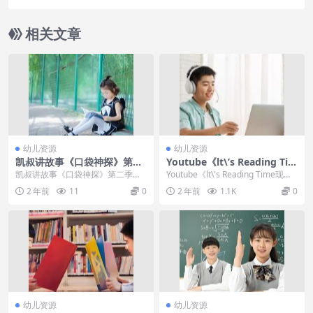
纸教学视频课程
相关文章
幼儿资源
幼儿资源
凯叔讲故事《口袋神探》第二
Youtube《lt\’s Reading Tim
季全MP3音频文件
e现在是阅读时间》英文绘本
凯叔讲故事《口袋神探》第二季全
Youtube《lt\'s Reading Time现在
精读全780集
MP3音频文件 凯叔讲故事 口袋神探
是阅读时间》英文绘本精读...
2 年前
11
0
2 年前
1.1K
0
第二季课程目...
幼儿资源
幼儿资源