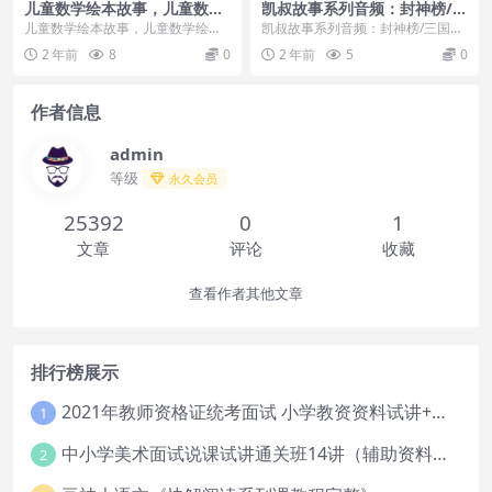
儿童数学绘本故事，儿童数学
凯叔故事系列音频：封神榜/三
绘本故事31册
国演义/西游记/水浒传等（解
儿童数学绘本故事，儿童数学绘本
凯叔故事系列音频：封神榜/三国演
压版）
故事31册目录：┣━━[ABC模式]
义/西游记/水浒传等（解压版） 今
2 年前
8
0
2 年前
5
0
乱七八糟的魔女...
天分享的是凯叔...
作者信息
admin
等级
永久会员
25392
0
1
文章
评论
收藏
查看作者其他文章
排行榜展示
2021年教师资格证统考面试 小学教资资料试讲+答辩
1
中小学美术面试说课试讲通关班14讲（辅助资料第一套）
2