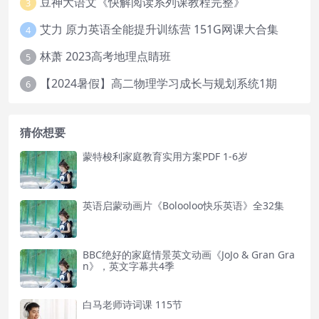
豆神大语文《快解阅读系列课教程完整》
3
艾力 原力英语全能提升训练营 151G网课大合集
4
林萧 2023高考地理点睛班
5
【2024暑假】高二物理学习成长与规划系统1期
6
猜你想要
蒙特梭利家庭教育实用方案PDF 1-6岁
英语启蒙动画片《Bolooloo快乐英语》全32集
BBC绝好的家庭情景英文动画《JoJo & Gran Gra
n》，英文字幕共4季
白马老师诗词课 115节