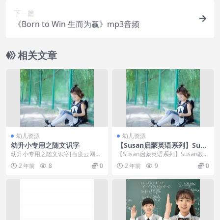
下一篇
《Born to Win 生而为赢》mp3音频
相关文章
幼儿资源
幼儿资源
幼升小专用之随文识字
【Susan启蒙英语系列】Susa
n教英语-牛津树家庭版(1-3阶)
幼升小专用之随文识字[百度云网盘]
【Susan启蒙英语系列】Susan教英
幼升小专用~随文识字专题全集！
语-牛津树家庭版(1-3阶)
2 年前
8
0
2 年前
9
0