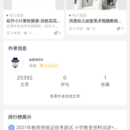
幼儿资源
幼儿资源
幼升小计算衔接课-洪然花花数
洪恩幼儿创意美术视频教程全
学乐园
集 3-12岁儿童绘画视频教程激
此课件来自学而思网校，幼升小计
2 年前
12
0
发创意
算衔接课-洪然花花数学乐园，包含
2 年前
11
0
视频课程和讲义资料...
作者信息
admin
等级
永久会员
25392
0
1
文章
评论
收藏
查看作者其他文章
排行榜展示
2021年教师资格证统考面试 小学教资资料试讲+答辩
1