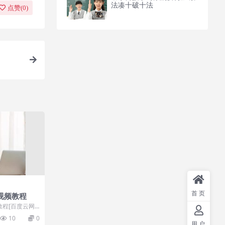
法凑十破十法
点赞(
0
)
首页
视频教程
教程[百度云网
为德智体美劳全
10
0
用户