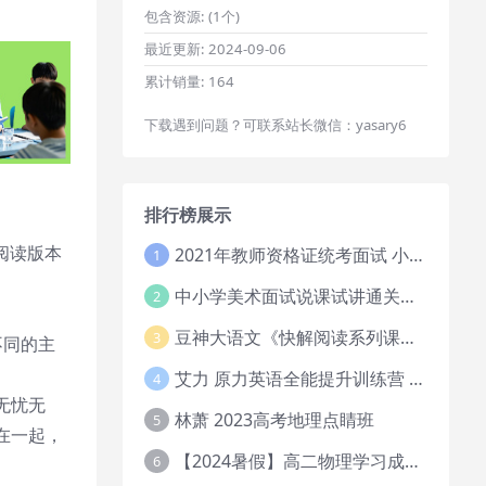
包含资源:
(1个)
最近更新:
2024-09-06
累计销量:
164
下载遇到问题？可联系站长微信：yasary6
排行榜展示
人阅读版本
2021年教师资格证统考面试 小学教资资料试讲+答辩
1
中小学美术面试说课试讲通关班14讲（辅助资料第一套）
2
豆神大语文《快解阅读系列课教程完整》
3
了不同的主
艾力 原力英语全能提升训练营 151G网课大合集
4
无忧无
林萧 2023高考地理点睛班
5
在一起，
【2024暑假】高二物理学习成长与规划系统1期
6