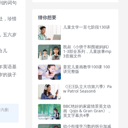
到的词句
猜你想要
处，珍惜
儿童文学一至七阶段130讲
，五六岁
凯叔《小饼干和围裙妈妈》
合儿
1-3部全系列，儿童故事mp
3音频文件
年英语基
姜宏儿童画教学100课 100
讲完整版
岁的孩子
《汪汪队立大功第六季》Pa
w Patrol Season6
BBC绝好的家庭情景英文动
时内删
画《JoJo & Gran Gran》，
英文字幕共4季
幼小衔接学习数的拆分加减