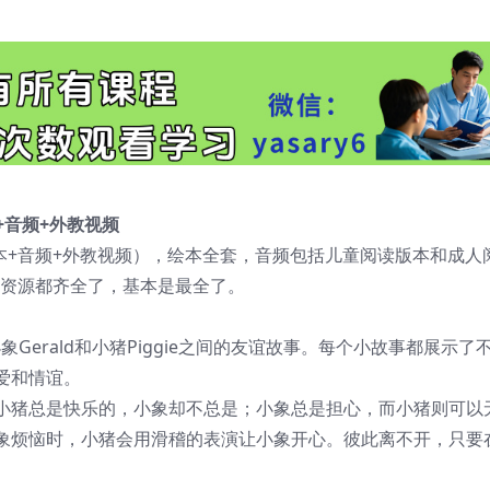
绘本+音频+外教视频
全25册（绘本+音频+外教视频），绘本全套，音频包括儿童阅读版本和成
的资源都齐全了，基本是最全了。
k 》是关于小象Gerald和小猪Piggie之间的友谊故事。每个小故事都展示
爱和情谊。
小猪总是快乐的，小象却不总是；小象总是担心，而小猪则可以
象烦恼时，小猪会用滑稽的表演让小象开心。彼此离不开，只要