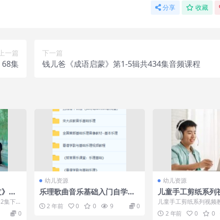
分享
收藏
上一篇
下一篇
》68集
钱儿爸《成语启蒙》第1-5辑共434集音频课程
幼儿资源
幼儿资源
》全5
乐理歌曲音乐基础入门自学视
儿童手工剪纸系列
频教程
2集下
儿童手工剪纸系列视频
2 年前
0
0
9
0
克因为意
盘] 帮助我们的宝宝成
0
2 年前
0
0
面发展的好...