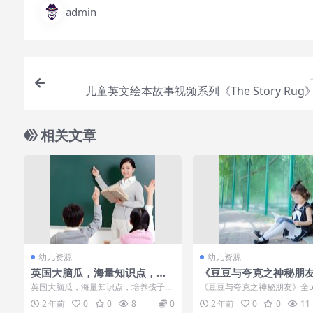
admin
儿童英文绘本故事视频系列《The Story Rug
相关文章
幼儿资源
幼儿资源
英国大脑瓜，海量知识点，培
《豆豆与夸克之神秘朋友
养孩子记忆力、专注力、观察
2集下载
英国大脑瓜，海量知识点，培养孩子记
《豆豆与夸克之神秘朋友》全5
力的神器
忆力、专注力、观察力的神器[百度云
载内容简介：阿米魔星少年夸
2 年前
0
0
8
0
2 年前
0
0
11
网盘] 英国...
外迫降到地球...