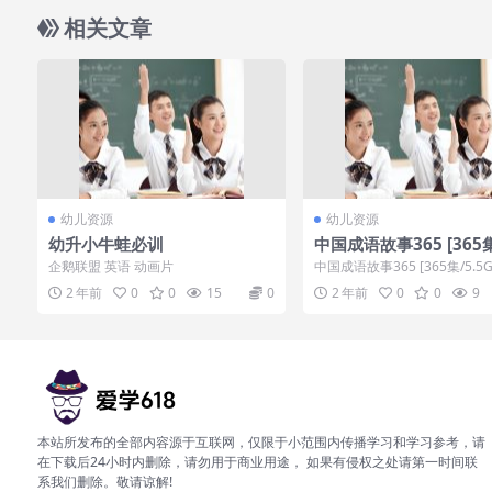
相关文章
幼儿资源
幼儿资源
幼升小牛蛙必训
中国成语故事365 [365集
GB]
企鹅联盟 英语 动画片
中国成语故事365 [365集/5.5
云网盘] 《成语故事动画版》是.
2 年前
0
0
15
0
2 年前
0
0
9
本站所发布的全部内容源于互联网，仅限于小范围内传播学习和学习参考，请
在下载后24小时内删除，请勿用于商业用途， 如果有侵权之处请第一时间联
系我们删除。敬请谅解!