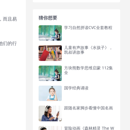
猜你想要
，而且易
学习自然拼读CVC全套教程
他们的行
儿童有声故事《水孩子》，
凯叔讲故事
方块熊数学思维启蒙 112集
全
国学经典诵读
跟随名家脚步看懂中国名画
冒险动画《森林精灵 The W