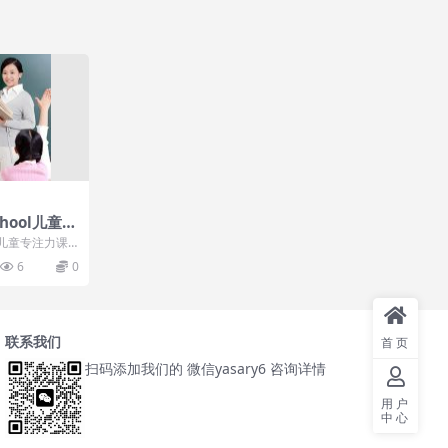
hool儿童专
戏提升孩子专
l儿童专注力课-
注力课程目录
6
0
联系我们
首页
扫码添加我们的 微信yasary6 咨询详情
用户
中心