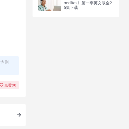
oodlies》第一季英文版全2
6集下载
时内删
点赞(
0
)