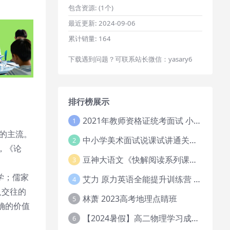
包含资源:
(1个)
最近更新:
2024-09-06
累计销量:
164
下载遇到问题？可联系站长微信：yasary6
排行榜展示
2021年教师资格证统考面试 小学教资资料试讲+答辩
1
化的主流。
中小学美术面试说课试讲通关班14讲（辅助资料第一套）
2
，《论
豆神大语文《快解阅读系列课教程完整》
3
学；儒家
艾力 原力英语全能提升训练营 151G网课大合集
4
人交往的
林萧 2023高考地理点睛班
5
确的价值
【2024暑假】高二物理学习成长与规划系统1期
6