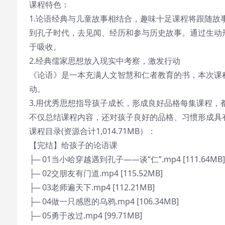
课程特色：
1.论语经典与儿童故事相结合，趣味十足课程将跟随故事
到孔子时代，去见闻、经历和参与历史故事。通过生动
于吸收。
2.经典儒家思想放入现实中考察，激发行动
《论语》是一本充满人文智慧和仁者教育的书，本次课
动。
3.用优秀思想指导孩子成长，形成良好品格每集课程，都
不仅总结课程内容，还对孩子良好的品格、习惯形成具有
课程目录(资源合计1,014.71MB）：
【完结】给孩子的论语课
├─ 01当小哈穿越遇到孔子——谈“仁”.mp4 [111.64MB]
├─ 02交朋友有门道.mp4 [115.52MB]
├─ 03老师遍天下.mp4 [112.21MB]
├─ 04做一只感恩的乌鸦.mp4 [106.34MB]
├─ 05勇于改过.mp4 [99.71MB]