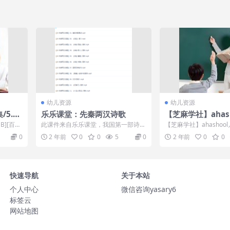
幼儿资源
幼儿资源
/5.5
乐乐课堂：先秦两汉诗歌
【芝麻学社】ahas
注力课-24个小游
GB][百度
此课件来自乐乐课堂，我国第一部诗歌
【芝麻学社】ahashoo
注力
..
总集《诗经》。作为古代现实主义文学
24个小游戏提升孩子专
0
2 年前
0
0
5
0
2 年前
0
0
的源头,《诗...
(资...
快速导航
关于本站
个人中心
微信咨询yasary6
标签云
网站地图