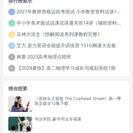
排行榜展示
2021年教师资格证统考面试 小学教资资料试讲+答辩
1
中小学美术面试说课试讲通关班14讲（辅助资料第一套）
2
豆神大语文《快解阅读系列课教程完整》
3
艾力 原力英语全能提升训练营 151G网课大合集
4
林萧 2023高考地理点睛班
5
【2024暑假】高二物理学习成长与规划系统1期
6
猜你想要
《茶杯头大冒险 The Cuphead Show!》第一季
英文版全12集下载
书法学院 篆书书法专项课