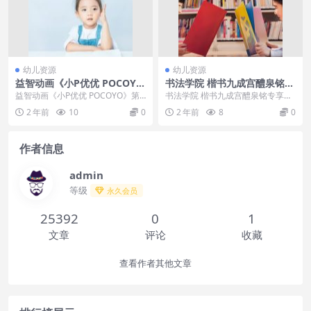
幼儿资源
幼儿资源
益智动画《小P优优 POCOY
书法学院 楷书九成宫醴泉铭专
O》第二季中文版全52集下载
享课30集+作业7集
益智动画《小P优优 POCOYO》第
书法学院 楷书九成宫醴泉铭专享课
二季中文版全52集下载内容简介：
30集+作业7集目录：├─【第01
2 年前
10
0
2 年前
8
0
小P优优，英...
节】基础笔画-...
作者信息
admin
等级
永久会员
25392
0
1
文章
评论
收藏
查看作者其他文章