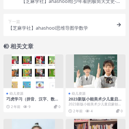
【芝麻学社】ahashool给少年看的极简天文史-天
文学启蒙必备
下一篇
【芝麻学社】ahashool思维导图学数学
相关文章
幼儿资源
幼儿资源
巧虎学习（拼音、汉字、数
2023新版小能美术少儿童启蒙
学）
创意S1进阶版(3-4岁)
2023新版小能美术少儿童启蒙创意
2 年前
9
0
S1进阶版(3-4岁) 课程简介:小熊美
2 年前
4
0
术适合...