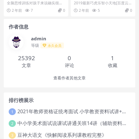
图片可打印免费资源
全脑思维训练对孩子来说确实很重
2019最新巧虎乐智小天地[百度云网
要。尤其是处于2-5岁左右的孩子
盘] 巧虎乐智小天地2019，1-12
2 年前
7
0
2 年前
5
0
们，专注力观察力等...
月，各...
作者信息
admin
等级
永久会员
25392
0
1
文章
评论
收藏
查看作者其他文章
排行榜展示
2021年教师资格证统考面试 小学教资资料试讲+答辩
1
中小学美术面试说课试讲通关班14讲（辅助资料第一套）
2
豆神大语文《快解阅读系列课教程完整》
3