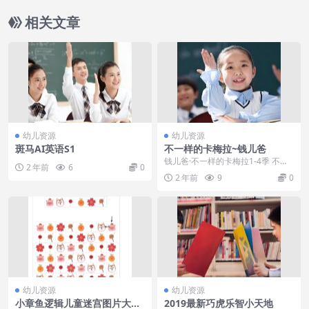
相关文章
幼儿资源
幼儿资源
斑马AI英语S1
不一样的卡梅拉~钱儿爸
钱儿爸·不一样的卡梅拉1-4季 不一
2 年前
6
0
样的卡梅拉第1季01：我想去看海.
2 年前
9
0
mp3不一...
幼儿资源
幼儿资源
小章鱼逻辑儿童迷宫图片大全
2019最新巧虎乐智小天地