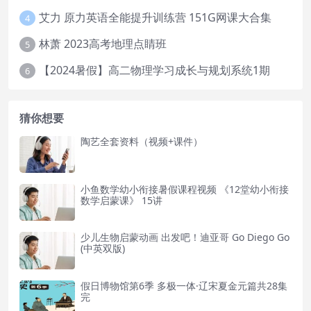
艾力 原力英语全能提升训练营 151G网课大合集
4
林萧 2023高考地理点睛班
5
【2024暑假】高二物理学习成长与规划系统1期
6
猜你想要
陶艺全套资料（视频+课件）
小鱼数学幼小衔接暑假课程视频 《12堂幼小衔接
数学启蒙课》 15讲
少儿生物启蒙动画 出发吧！迪亚哥 Go Diego Go
(中英双版)
假日博物馆第6季 多极一体·辽宋夏金元篇共28集
完