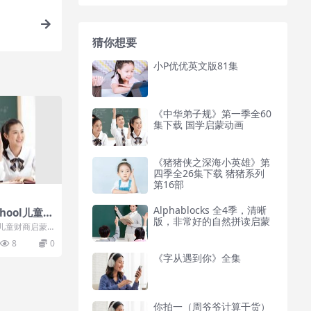
猜你想要
小P优优英文版81集
《中华弟子规》第一季全60
集下载 国学启蒙动画
《猪猪侠之深海小英雄》第
四季全26集下载 猪猪系列
第16部
Alphablocks 全4季，清晰
hool儿童财
版，非常好的自然拼读启蒙
冒险记
l儿童财商启蒙
简介：金钱是每
8
0
《字从遇到你》全集
你拍一（周爷爷计算干货）