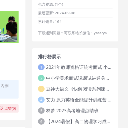
包含资源:
(1个)
最近更新:
2024-09-06
累计销量:
164
下载遇到问题？可联系站长微信：yasary6
排行榜展示
2021年教师资格证统考面试 小学教资资料试讲+答辩
1
中小学美术面试说课试讲通关班14讲（辅助资料第一套）
2
时内删
豆神大语文《快解阅读系列课教程完整》
3
艾力 原力英语全能提升训练营 151G网课大合集
4
点赞(
0
)
林萧 2023高考地理点睛班
5
【2024暑假】高二物理学习成长与规划系统1期
6