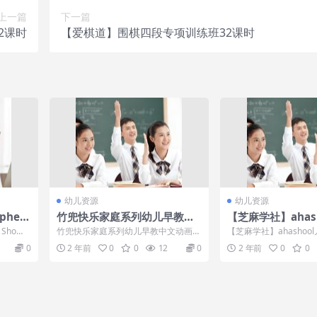
上一篇
下一篇
2课时
【爱棋道】围棋四段专项训练班32课时
幼儿资源
幼儿资源
phea
竹兜快乐家庭系列幼儿早教中
【芝麻学社】ahas
全12
文动画片红黄蓝早教25个主题
商启蒙课-糖果镇
Sho
竹兜快乐家庭系列幼儿早教中文动画片
【芝麻学社】ahashoo
[18.5GB]
容...
红黄蓝早教25个主题[百度云网盘] avi/
课-糖果镇冒险记课程
0
2 年前
0
0
12
0
2 年前
0
0
m...
个人成...