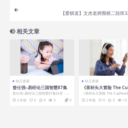
【爱棋道】文杰老师围棋二段班3
相关文章
幼儿资源
幼儿资源
曾仕强–易经论三国智慧87集
《茶杯头大冒险 The Cu
d Show!》第一季英文版
曾仕强–易经论三国智慧87集目录：├
《茶杯头大冒险 The Cuphead 
集下载
─《论三国智慧》01 不打不相识...
w!》第一季英文版全12集下载内
2 年前
0
0
5
0
2 年前
0
0
13