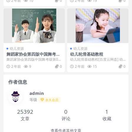
2 年前
10
0
2 年前
19
0
一警部收到了鲁邦三...
小车都是未来...
幼儿资源
幼儿资源
舞蹈家协会第四版中国舞考级
幼儿轮滑基础教程
第06级
舞蹈家协会第四版中国舞考级第06
幼儿轮滑基础教程[百度云网盘] 幼
级 课程目录：├──第06级视频| ├
儿轮滑基础教程，包括31个轮滑的
2 年前
9
0
2 年前
15
0
──6-1...
各个动作的视频...
作者信息
admin
等级
永久会员
25392
0
1
文章
评论
收藏
查看作者其他文章