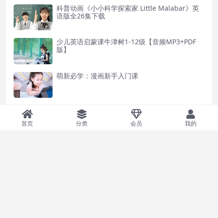
科普动画《小小科学探索家 Little Malabar》英
语版全26集下载
少儿英语启蒙课牛津树1-12级【音频MP3+PDF
版】
萌新必学：漫画新手入门课
幼小课程自然拼音1级【字母村前传】（小低年级
必学）王欣
首页
分类
会员
我的
BBC纪录片《奇妙的人类旅程The Incredible Hu
man Journey》英文版全5集
Copyright © 2023
爱学618 Theme
- All rights reserved
皖ICP备2021015253号-2