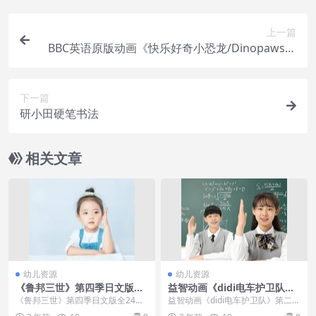
上一篇
BBC英语原版动画《快乐好奇小恐龙/Dinopaws》
全51集视频+音频
下一篇
研小田硬笔书法
相关文章
幼儿资源
幼儿资源
《鲁邦三世》第四季日文版全
益智动画《didi电车护卫队》
24集下载
第二三四季全60集下载
《鲁邦三世》第四季日文版全24集
益智动画《didi电车护卫队》第二三
下载内容简介：国际刑警的钱形幸
四季全60集下载内容简介：这四辆