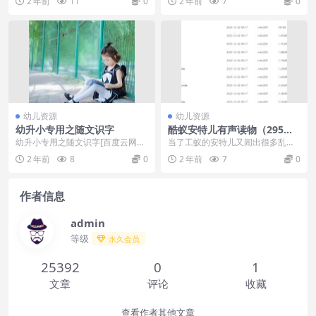
2 年前
11
0
2 年前
7
0
小猪》mp...
正在得到社会的广...
幼儿资源
幼儿资源
幼升小专用之随文识字
酷蚁安特儿有声读物（295
集）
幼升小专用之随文识字[百度云网盘]
当了工蚁的安特儿又闹出很多乱
幼升小专用~随文识字专题全集！
子。想做好事反惹祸。因被家人误
2 年前
8
0
2 年前
7
0
解负气出走，误入大头蚁...
作者信息
admin
等级
永久会员
25392
0
1
文章
评论
收藏
查看作者其他文章