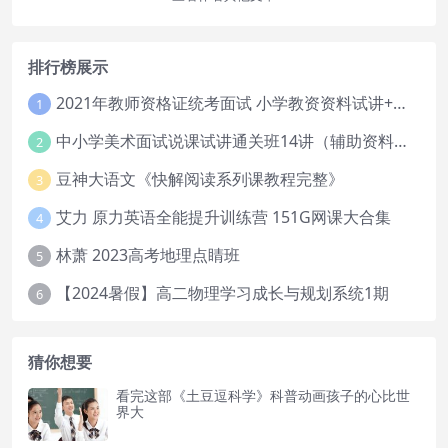
排行榜展示
2021年教师资格证统考面试 小学教资资料试讲+答辩
1
中小学美术面试说课试讲通关班14讲（辅助资料第一套）
2
豆神大语文《快解阅读系列课教程完整》
3
艾力 原力英语全能提升训练营 151G网课大合集
4
林萧 2023高考地理点睛班
5
【2024暑假】高二物理学习成长与规划系统1期
6
猜你想要
看完这部《土豆逗科学》科普动画孩子的心比世
界大