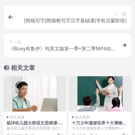
上一篇
[熊猫写字]熊猫教写字汉字基础课(学前启蒙阶段)
下一篇
《Bluey布鲁伊》纯英文版第一季+第二季MP4动画
视频
相关文章
幼儿资源
幼儿资源
杨洋幼儿园大班语文思维课-2
十万少年漫游世界十大博物馆
021年寒假
一二季20讲完整版
杨洋幼儿园大班语文思维课-2021年
十万少年漫游世界十大博物馆一二
寒假 第01讲困难能解决一《怕热的
季20讲完整版 博物馆的教育功能，