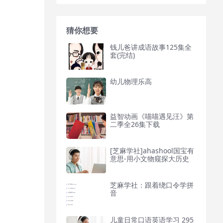
猜你想要
钱儿爸讲成语故事125集全
套(完结)
幼儿物理乐高
益智动画《喵喵遇见汪》第
二季全26集下载
[芝麻学社]ahashool国宝有
意思-用小文物窥探大历史
芝麻学社：跟着绕口令学拼
音
儿童日常口语英语学习 295