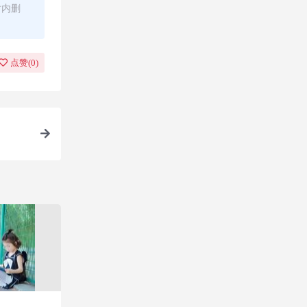
时内删
点赞(
0
)