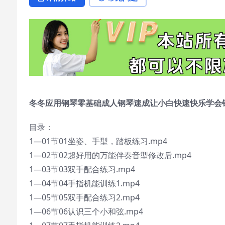
冬冬应用钢琴零基础成人钢琴速成让小白快速快乐学会
目录：
1—01节01坐姿、手型，踏板练习.mp4
1—02节02超好用的万能伴奏音型修改后.mp4
1—03节03双手配合练习.mp4
1—04节04手指机能训练1.mp4
1—05节05双手配合练习2.mp4
1—06节06认识三个小和弦.mp4