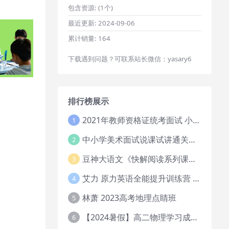
包含资源:
(1个)
最近更新:
2024-09-06
累计销量:
164
下载遇到问题？可联系站长微信：yasary6
排行榜展示
2021年教师资格证统考面试 小学教资资料试讲+答辩
1
中小学美术面试说课试讲通关班14讲（辅助资料第一套）
2
豆神大语文《快解阅读系列课教程完整》
3
艾力 原力英语全能提升训练营 151G网课大合集
4
林萧 2023高考地理点睛班
5
【2024暑假】高二物理学习成长与规划系统1期
6