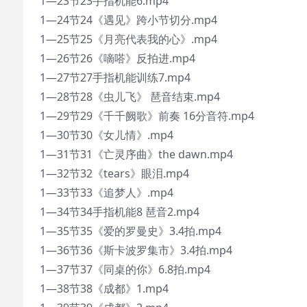
1—23节23手指机能6.mp4
1—24节24《遇见》跨小节切分.mp4
1—25节25《月亮代表我的心》.mp4
1—26节26《嘀嗒》反拍进.mp4
1—27节27手指机能训练7.mp4
1—28节28《虫儿飞》 琶音结束.mp4
1—29节29《千千阙歌》前奏 16分音符.mp4
1—30节30《女儿情》.mp4
1—31节31《亡灵序曲》the dawn.mp4
1—32节32《tears》眼泪.mp4
1—33节33《追梦人》.mp4
1—34节34手指机能8 琶音2.mp4
1—35节35《爱的罗曼史》3.4拍.mp4
1—36节36《斯卡波罗集市》3.4拍.mp4
1—37节37《同桌的你》6.8拍.mp4
1—38节38《成都》1.mp4