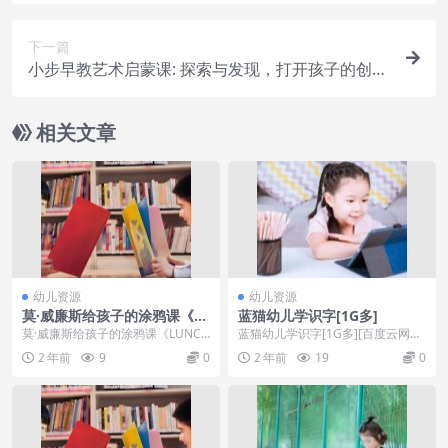
下一篇
小步早教艺术启蒙课: 探索与发现，打开孩子的创造
力
相关文章
幼儿资源
幼儿资源
莫·威廉斯给孩子的涂鸦课《L
蓝猫幼儿学识字[1G多]
UNCH DOODLES with Mo
莫·威廉斯给孩子的涂鸦课《LUNCH
蓝猫幼儿学识字[1G多][百度云网盘]
Willems!》全19集下载
DOODLES with Mo Wille...
学汉字难吗？你是不是正为学不好
2 年前
9
0
2 年前
19
0
汉字而苦恼...