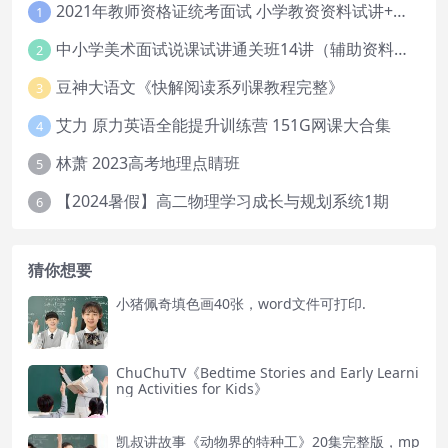
2021年教师资格证统考面试 小学教资资料试讲+答辩
1
中小学美术面试说课试讲通关班14讲（辅助资料第一套）
2
豆神大语文《快解阅读系列课教程完整》
3
艾力 原力英语全能提升训练营 151G网课大合集
4
林萧 2023高考地理点睛班
5
【2024暑假】高二物理学习成长与规划系统1期
6
猜你想要
小猪佩奇填色画40张，word文件可打印.
ChuChuTV《Bedtime Stories and Early Learni
ng Activities for Kids》
凯叔讲故事《动物界的特种工》20集完整版，mp