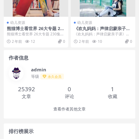
幼儿资源
幼儿资源
熊猫博士看世界 26大专题 230
《欢丸妈妈：声律启蒙亲子
集儿童科普视频
课》音频课程全121集mp3下
熊猫博士看世界 26大专题 230集儿
《欢丸妈妈：声律启蒙亲子课》音
载
童科普视频目录：├─01.食物的诞
频课程全121集mp3下载内容简
2 年前
12
0
2 年前
10
0
生：走进...
介：播放超过百万次...
作者信息
admin
等级
永久会员
25392
0
1
文章
评论
收藏
查看作者其他文章
排行榜展示