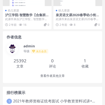
幼儿资源
幼儿资源
沪江学院-智慧数学【合集班升
泉灵语文课2020春季幼小衔接
级版】
班视频课程
此课件来自沪江学院，智慧数学
此课件来自泉灵语文课2020春季幼
【合集班升级版】。魔方、数独、
小衔接班视频课程，课程学习内容
2 年前
16
0
2 年前
8
0
智力谜题、聪明格、七巧...
并不涉及拼音和识...
作者信息
admin
等级
永久会员
25392
0
1
文章
评论
收藏
查看作者其他文章
排行榜展示
2021年教师资格证统考面试 小学教资资料试讲+答辩
1