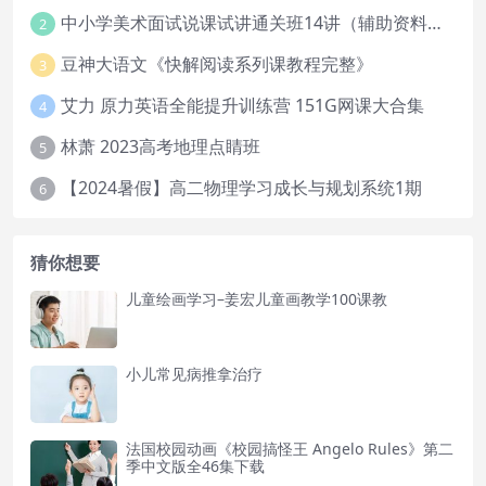
中小学美术面试说课试讲通关班14讲（辅助资料第一套）
2
豆神大语文《快解阅读系列课教程完整》
3
艾力 原力英语全能提升训练营 151G网课大合集
4
林萧 2023高考地理点睛班
5
【2024暑假】高二物理学习成长与规划系统1期
6
猜你想要
儿童绘画学习–姜宏儿童画教学100课教
小儿常见病推拿治疗
法国校园动画《校园搞怪王 Angelo Rules》第二
季中文版全46集下载