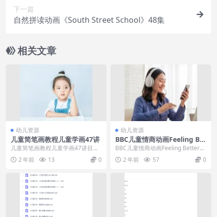
下一篇
自然拼读动画《South Street School》48集
相关文章
幼儿资源
幼儿资源
儿童简笔画教程儿童学画47讲
BBC儿童情商动画Feeling Bet
ter让上孩子学会做情绪的主
儿童简笔画教程儿童学画47讲目
BBC儿童情商动画Feeling Better让
人，第一季全25集
录：├─01一团线.rm├─01枕头.rm
上孩子学会做情绪的主人，第一季
2 年前
13
0
2 年前
57
0
├─02...
全...