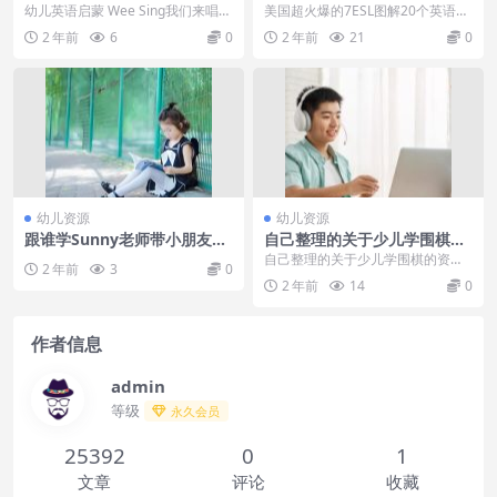
来唱歌啦欧美经典儿歌
语海报+视频!词汇、句子、语
幼儿英语启蒙 Wee Sing我们来唱歌
美国超火爆的7ESL图解20个英语海
法全搞定
啦欧美经典儿歌目录：├─Wee Sin
报+视频!词汇、句子、语法全搞定
2 年前
6
0
2 年前
21
0
g...
包含: 一...
幼儿资源
幼儿资源
跟谁学Sunny老师带小朋友学
自己整理的关于少儿学围棋的
习拼读26个英语字母，适合三
资料PDF
自己整理的关于少儿学围棋的资料P
2 年前
3
0
到五岁小朋友
DF[百度云网盘] 孩子一年入学开始
2 年前
14
0
接触围棋，每...
作者信息
admin
等级
永久会员
25392
0
1
文章
评论
收藏