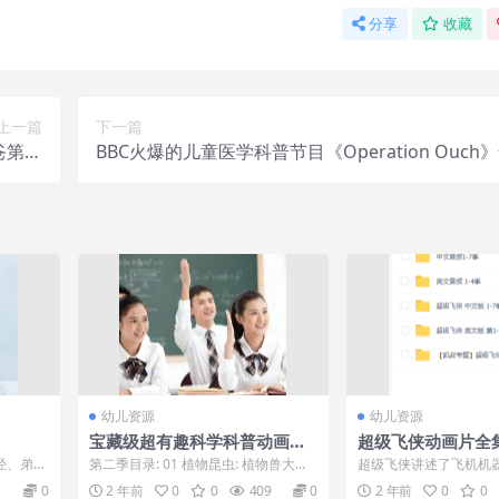
分享
收藏
上一篇
下一篇
爸第二
BBC火爆的儿童医学科普节目《Operation Ouch》
98集
季视频
幼儿资源
幼儿资源
宝藏级超有趣科学科普动画
超级飞侠动画片全
《土豆逗严肃科普》第二季,原
有！
经、弟子
第二季目录: 01 植物昆虫: 植物兽大战
超级飞侠讲述了飞机机
来科学这么逗
蒙、幼学
糊涂虫 (完结) 02 安全自护:藏起...
称为“超级飞侠”的小伙
0
2 年前
0
0
409
0
2 年前
0
0
裹的故事~...