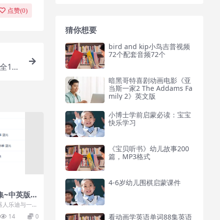
点赞(
0
)
猜你想要
bird and kip小鸟吉普视频
72个配套音频72个
全10
暗黑哥特喜剧动画电影《亚
当斯一家2 The Addams Fa
mily 2》英文版
小博士学前启蒙必读：宝宝
快乐学习
《宝贝听书》幼儿故事200
篇，MP3格式
4-6岁幼儿围棋启蒙课件
集~中英版都
器人乐迪与一群
伴环游世界送包
看动画学英语单词88集英语
14
0