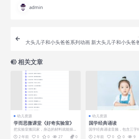
admin
大头儿子和小头爸爸系列动画 新大头儿子和小头爸
季动画全
相关文章
幼儿资源
幼儿资源
学而思微课堂《好奇实验室》
国学经典诵读
把实验室搬回家，身边的材料就能操
国学经典诵读音频，包含三字
作；科学原理变好玩，从此爱上科学；
规、百家姓、千字文、声律启
2 年前
0
0
27
0
2 年前
0
0
9
陪孩子一起做，...
琼林、笠翁对...