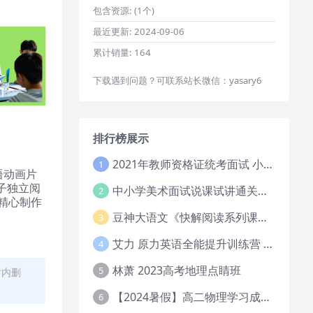
包含资源:
(1个)
最近更新:
2024-09-06
累计销量:
164
下载遇到问题？可联系站长微信：yasary6
排行榜展示
2021年教师资格证统考面试 小学教资资料试讲+答辩
1
语动画片
子独立阅
中小学美术面试说课试讲通关班14讲（辅助资料第一套）
2
精心制作
豆神大语文《快解阅读系列课教程完整》
3
艾力 原力英语全能提升训练营 151G网课大合集
4
林萧 2023高考地理点睛班
5
时内删
【2024暑假】高二物理学习成长与规划系统1期
6