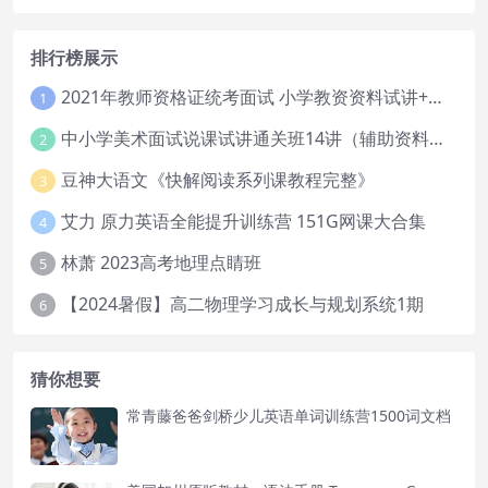
排行榜展示
2021年教师资格证统考面试 小学教资资料试讲+答辩
1
中小学美术面试说课试讲通关班14讲（辅助资料第一套）
2
豆神大语文《快解阅读系列课教程完整》
3
艾力 原力英语全能提升训练营 151G网课大合集
4
林萧 2023高考地理点睛班
5
【2024暑假】高二物理学习成长与规划系统1期
6
猜你想要
常青藤爸爸剑桥少儿英语单词训练营1500词文档