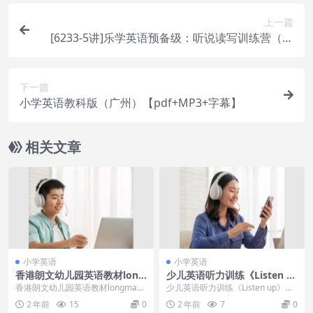
上一篇
[6233-5讲]乐学英语预备级：听说读写训练营（学
前、新一年级）6-10
下一篇
小学英语教科版（广州）【pdf+MP3+字幕】
相关文章
小学英语
小学英语
香港朗文幼儿园英语教材long
少儿英语听力训练《Listen u
man elect 幼儿1-6含白板软
p》专为5-11岁孩子设计
香港朗文幼儿园英语教材longman
少儿英语听力训练《Listen up》专
件
elect 幼儿1-6含白板软件（教材
为5-11岁孩子设计听在英语的听、
2 年前
15
0
2 年前
7
0
+教...
说、读...