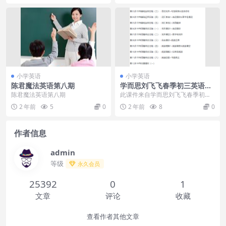
小学英语
小学英语
陈君魔法英语第八期
学而思刘飞飞春季初三英语目
标班课程（全国版中考压轴
陈君魔法英语第八期
此课件来自学而思刘飞飞春季初三
题）
英语目标班课程（全国版中考压轴
2 年前
5
0
2 年前
8
0
题），着重讲解中考压...
作者信息
admin
等级
永久会员
25392
0
1
文章
评论
收藏
查看作者其他文章