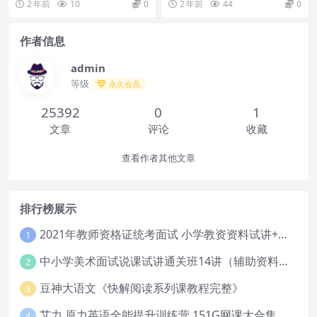
2 年前
10
0
2 年前
44
0
下载或者在线...
文阅读...
作者信息
admin
等级
永久会员
25392
0
1
文章
评论
收藏
查看作者其他文章
排行榜展示
2021年教师资格证统考面试 小学教资资料试讲+答辩
1
中小学美术面试说课试讲通关班14讲（辅助资料第一套）
2
豆神大语文《快解阅读系列课教程完整》
3
艾力 原力英语全能提升训练营 151G网课大合集
4