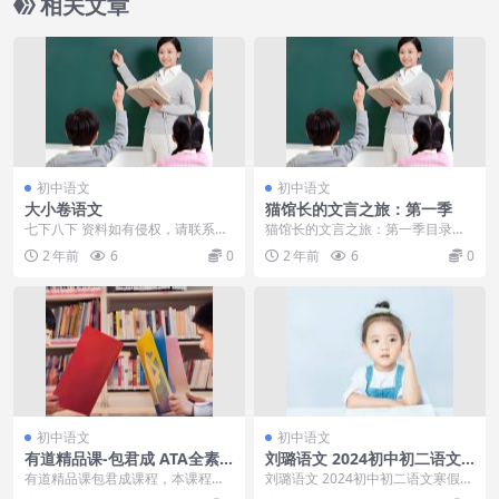
相关文章
初中语文
初中语文
大小卷语文
猫馆长的文言之旅：第一季
七下八下 资料如有侵权，请联系删
猫馆长的文言之旅：第一季目录：
除！
├┈第09集 懂了，又没完全懂：文
2 年前
6
0
2 年前
6
0
言文的用典.mp...
初中语文
初中语文
有道精品课-包君成 ATA全素
刘璐语文 2024初中初二语文
养：中国故事系列课
寒假班春季班
有道精品课包君成课程，本课程共
刘璐语文 2024初中初二语文寒假班
9.8G，VIP会员可通过百度网盘转存
春季班 目录： 春季下： 01.【记叙