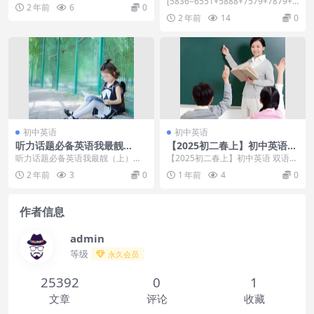
[5836=6551+5888+7579+7879+7
2 年前
6
0
版英语年卡[刘飞飞68讲]
577+5890]初二全年...
2 年前
14
0
初中英语
初中英语
听力话题必备英语我最靓
【2025初二春上】初中英语
（上）
双语素养自主学习TY·A+（二
听力话题必备英语我最靓（上）第1
【2025初二春上】初中英语 双语素
期）
讲：School life 学校生活第2讲：F
养自主学习TY·A+（二期），【202
2 年前
3
0
1 年前
4
0
a...
5初二...
作者信息
admin
等级
永久会员
25392
0
1
文章
评论
收藏