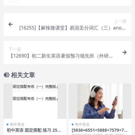
上一篇
[16255]【麻辣微课堂】易混丢分词汇（三）anoth
er, the other, others, the other
下一篇
【12690】初二新生英语暑假预习领先班（外研
版）
相关文章
初中英语
初中英语
初中英语 固定搭配 练习 25章
[5836=6551+5888+7579+78
海量 含答案
79+7577+5890]初二全年人教