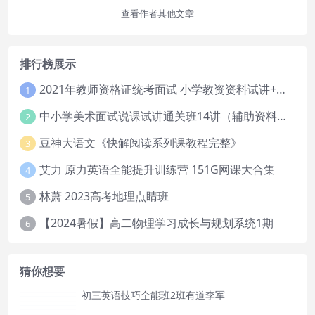
查看作者其他文章
排行榜展示
2021年教师资格证统考面试 小学教资资料试讲+答辩
1
中小学美术面试说课试讲通关班14讲（辅助资料第一套）
2
豆神大语文《快解阅读系列课教程完整》
3
艾力 原力英语全能提升训练营 151G网课大合集
4
林萧 2023高考地理点睛班
5
【2024暑假】高二物理学习成长与规划系统1期
6
猜你想要
初三英语技巧全能班2班有道李军