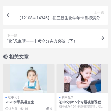
上一篇
【12108＝14346】 初三新生化学年卡目标满分班
（人教版）陈潭飞61讲
下一篇
“化”龙点睛——中考夺分实力突破（下）
相关文章
初中化学
初中化学
2020李军英语全套
初中化学15个专题视频课程
初中化学15个专题视频课程，初中
2 年前
16
0
化学15个专题视频课程目录：01.