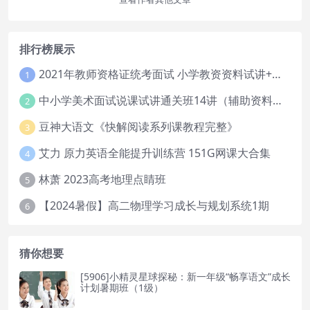
排行榜展示
2021年教师资格证统考面试 小学教资资料试讲+答辩
1
中小学美术面试说课试讲通关班14讲（辅助资料第一套）
2
豆神大语文《快解阅读系列课教程完整》
3
艾力 原力英语全能提升训练营 151G网课大合集
4
林萧 2023高考地理点睛班
5
【2024暑假】高二物理学习成长与规划系统1期
6
猜你想要
[5906]小精灵星球探秘：新一年级“畅享语文”成长
计划暑期班（1级）