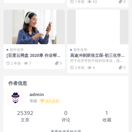
1 年前
63
0
化学使世界变...
初中化学
初中化学
[百度云网盘 2020寒 作业帮杨
高途冲刺班张立琛-初三化学计
静然化学冲顶班
算题解题技巧满分知识点归纳
对于化学学的不错的你来说，现在
2 年前
7
0
可以提高了，高途冲刺班张立琛-初
2 年前
6
0
三化学计算题解题技...
作者信息
admin
等级
永久会员
25392
0
1
文章
评论
收藏
查看作者其他文章