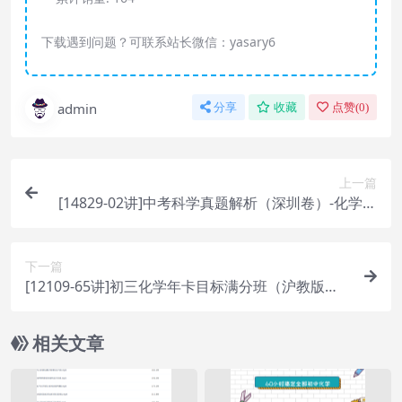
下载遇到问题？可联系站长微信：yasary6
admin
分享
收藏
点赞(
0
)
上一篇
[14829-02讲]中考科学真题解析（深圳卷）-化学篇
[陈谭飞]
下一篇
[12109-65讲]初三化学年卡目标满分班（沪教版）
[陈谭飞]=14345
相关文章