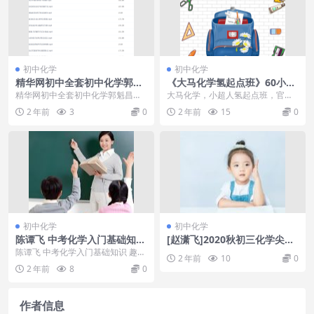
初中化学
初中化学
精华网初中全套初中化学郭魁
《大马化学氢起点班》60小时
昌初三化学基础巩固(下)
搞定全部初中化学
精华网初中全套初中化学郭魁昌初
大马化学，小超人氢起点班，官方1
三化学基础巩固下，是继上面的内
1250元！高分，一定是努力刷出来
2 年前
3
0
2 年前
15
0
容后续，全初中的内容...
的，不努力，肯...
初中化学
初中化学
陈谭飞 中考化学入门基础知识
[赵潇飞]2020秋初三化学尖端
趣味讲解化学
班
陈谭飞 中考化学入门基础知识 趣味
2 年前
10
0
讲解化学目录：第01讲走进化学世
2 年前
8
0
界-物质的变化...
作者信息