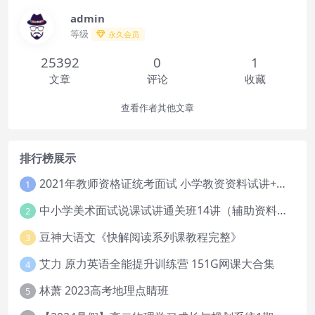
admin
等级
永久会员
25392
0
1
文章
评论
收藏
查看作者其他文章
排行榜展示
2021年教师资格证统考面试 小学教资资料试讲+答辩
1
中小学美术面试说课试讲通关班14讲（辅助资料第一套）
2
豆神大语文《快解阅读系列课教程完整》
3
艾力 原力英语全能提升训练营 151G网课大合集
4
林萧 2023高考地理点睛班
5