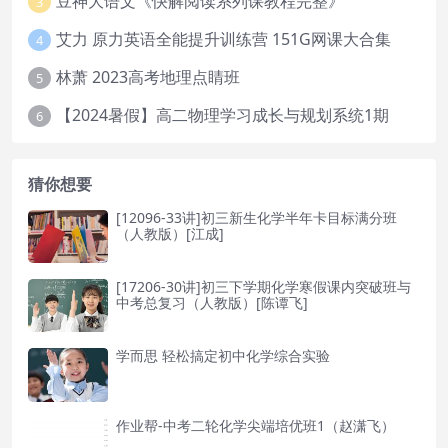
豆神大语文《快解阅读系列课教程完整》
3
艾力 原力英语全能提升训练营 151G网课大合集
4
林萧 2023高考地理点睛班
5
【2024暑假】高二物理学习成长与规划系统1期
6
猜你想要
[12096-33讲]初三新生化学半年卡目标满分班
（人教版）[江成]
[17206-30讲]初三下学期化学寒假课内突破班与
中考总复习（人教版）[陈谭飞]
学而思 轻松搞定初中化学综合实验
作业帮-中考二轮化学尖端培优班1（赵潇飞）