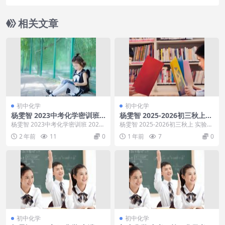
子学习能力的因素都有哪些，怎么培养专注性等
相关文章
初中化学
初中化学
杨雯智 2023中考化学密训班 2
杨雯智 2025-2026初三秋上
023+2022中考化学密训卷
实验科学自主学习·TY·S（3
杨雯智 2023中考化学密训班 2023
杨雯智 2025-2026初三秋上 实验科
期）
+2022中考化学密训卷目录：01.
学自主学习·TY·S（3期），杨雯智
2 年前
11
0
1 年前
7
0
【化...
...
初中化学
初中化学