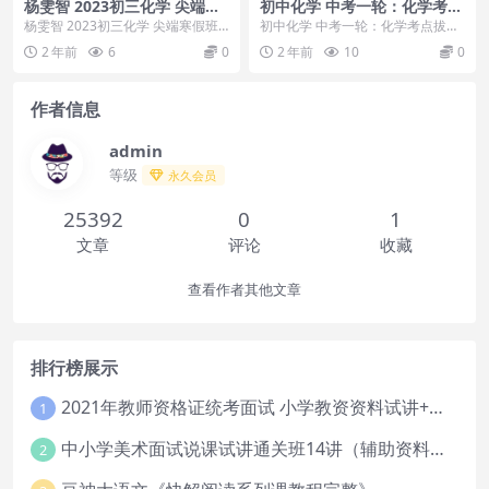
杨雯智 2023初三化学 尖端寒
初中化学 中考一轮：化学考点
假班
拔高串讲
杨雯智 2023初三化学 尖端寒假班
初中化学 中考一轮：化学考点拔高
目录：1.溶液的形成（含开学典
串讲 目录：第1讲金属和金属材料
2 年前
6
0
2 年前
10
0
礼） 杨雯智...
的基本概念第2讲...
作者信息
admin
等级
永久会员
25392
0
1
文章
评论
收藏
查看作者其他文章
排行榜展示
2021年教师资格证统考面试 小学教资资料试讲+答辩
1
中小学美术面试说课试讲通关班14讲（辅助资料第一套）
2