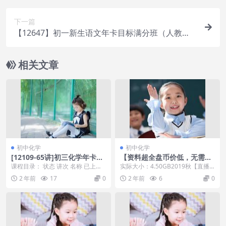
下一篇
【12647】初一新生语文年卡目标满分班（人教
版）
相关文章
初中化学
初中化学
[12109-65讲]初三化学年卡目
【资料超全盘币价低，无需
标满分班（沪教版）[陈谭飞]=
愁】2019秋学而思初三化学直
课程目录： 状态 讲次 名称 已上线
实际大小：4.50GB2019秋【直播
14345
播菁英班（全国版）陈潭飞
第1讲：化学的魅力-物质的变化与
课】初三化学直播菁英班（全国
2 年前
17
0
2 年前
6
0
性质 已上线...
版）陈潭飞有讲...