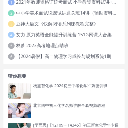
2021年教师资格证统考面试 小学教资资料试讲+答辩
1
中小学美术面试说课试讲通关班14讲（辅助资料第一套）
2
豆神大语文《快解阅读系列课教程完整》
3
艾力 原力英语全能提升训练营 151G网课大合集
4
林萧 2023高考地理点睛班
5
【2024暑假】高二物理学习成长与规划系统1期
6
猜你想要
杨雯智化学 2024初三中考化学冲刺密训班
北京四中初三化学名师讲解全套视频教程
[学而思]【12109＝14345】初三新生化学年卡目