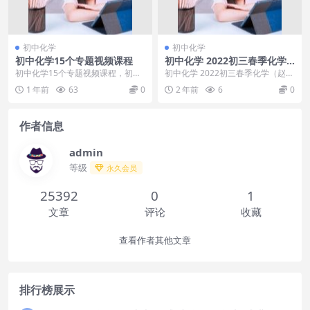
初中化学
初中化学
初中化学15个专题视频课程
初中化学 2022初三春季化学
（赵潇飞） 冲顶班
初中化学15个专题视频课程，初中
初中化学 2022初三春季化学（赵潇
化学15个专题视频课程目录：01.
飞） 冲顶班目录：讲义 1-3讲中考
1 年前
63
0
2 年前
6
0
化学使世界变...
全科复习...
作者信息
admin
等级
永久会员
25392
0
1
文章
评论
收藏
查看作者其他文章
排行榜展示