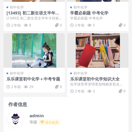
初中化学
初中化学
[13493] 初二新生语文半年卡
学霸必刷题 中考化学
目标满分班（语文版）【王帆
[13493] 初二新生语文半年卡目标
学霸必刷题 中考化学
33讲】
满分班（语文版）【王帆 33讲】
2 年前
8
0
2 年前
5
0
[百度云网...
初中化学
初中化学
乐乐课堂初中化学＋中考专题
乐乐课堂初中化学知识大全
化学使世界变得更加绚丽多彩走进
2 年前
29
0
化学世界我们周围的空气氧气物质
2 年前
3
0
构成的奥秘自然界的水...
作者信息
admin
等级
永久会员