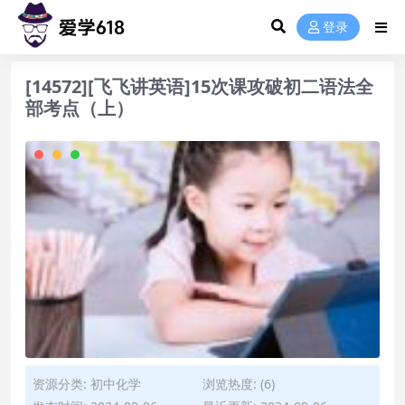
登录
[14572][飞飞讲英语]15次课攻破初二语法全
部考点（上）
资源分类:
初中化学
浏览热度: (6)