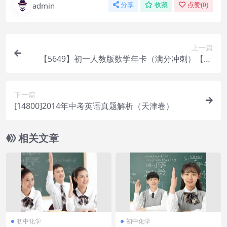
admin
分享
收藏
点赞(
0
)
上一篇
【5649】初一人教版数学年卡（满分冲刺）【63
讲】
下一篇
[14800]2014年中考英语真题解析（天津卷）
相关文章
初中化学
初中化学