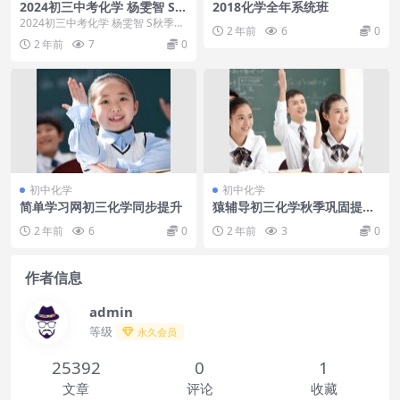
2024初三中考化学 杨雯智 S秋
2018化学全年系统班
季班 上
2024初三中考化学 杨雯智 S秋季班
2 年前
6
0
上 目录：17.学生家长课堂——透过
2 年前
7
0
联考...
初中化学
初中化学
简单学习网初三化学同步提升
猿辅导初三化学秋季巩固提高
刷题课
2 年前
6
0
2 年前
3
0
作者信息
admin
等级
永久会员
25392
0
1
文章
评论
收藏