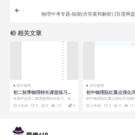
物理中考专题-核能(含答案和解析) [百度网盘
相关文章
初中物理
初中物理
初二秋季物理特长课堂练习及
初中物理阮红重点强化
讲义学生教师版知识点整理大
理新世界之声、光、运
本课件是初二物理物理特长练习，有学
初中物理阮红重点强化开启物
全
生版和老师版，学生可以下载学习，老
之声、光、运动的课程视频来
2 年前
0
0
13
0
2 年前
0
0
11
师可以当教案...
没听懂的，通...