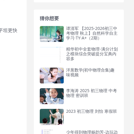
猜你想要
谭清军 【2025-2026初三中
平坦更快
考物理 秋上】自然科学自主
学习·TY·A+（2期）
精华初中全套物理-满分计划
之模块综合突破提分宝典内
容多
洋葱数学(初中物理合集)趣
味视频
李海涛 2025 初三物理 中考
物理 密训班
2023 初三物理 刘怡 寒假班
少年得到物理杨韵芳-边玩边