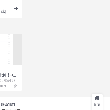
载]
计划【电学
知识点讲解
的，很多同学刚
是只要下定决心
9
0
联系我们
首页