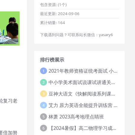
包含资源:
(1个)
最近更新:
2024-09-06
累计销量:
164
下载遇到问题？可联系站长微信：yasary6
排行榜展示
2021年教师资格证统考面试 小学教资资料试讲+答辩
1
中小学美术面试说课试讲通关班14讲（辅助资料第一套）
2
豆神大语文《快解阅读系列课教程完整》
3
轮复习老
艾力 原力英语全能提升训练营 151G网课大合集
4
林萧 2023高考地理点睛班
5
【2024暑假】高二物理学习成长与规划系统1期
6
要倍加努