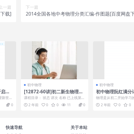
上一篇
下一篇
下载]
2014全国各地中考物理分类汇编-作图题[百度网盘下
初中物理
初中物理
开启物
[12872-60讲]初二新生物理年
初中物理阮红满分
动
卡目标满分班（人教版）[杜春
篇】之电压与电阻
理新世界
课程目录： 状态 讲次 名称 已上线第1
物理是从初二开始学习
雨]=12878
视频学习
了，课上
讲：机械运动-长度时间测量、运动描
开始觉得物理难学，但
0
2 年前
0
0
11
0
2 年前
0
0
述 已...
用心学，还是...
快速导航
关于本站