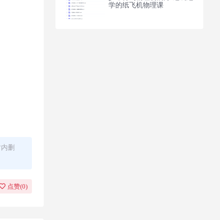
学的纸飞机物理课
时内删
点赞(
0
)