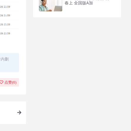
春上 全国版A加
时内删
点赞(
0
)