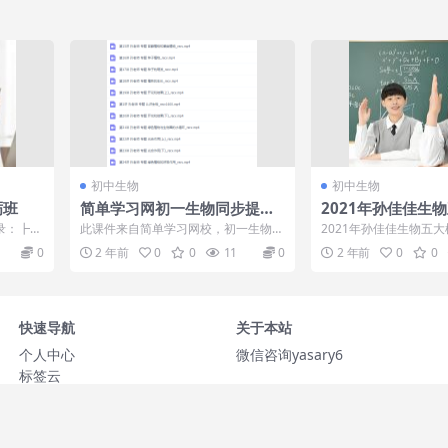
初中生物
初中生物
砺班
简单学习网初一生物同步提高
2021年孙佳佳生
上学期课程
录：┣━
此课件来自简单学习网校，初一生物同
2021年孙佳佳生物五大
中考生物
步提高上学期课程。此课件主要知识点
【生物专属赠课】生物
0
2 年前
0
0
11
0
2 年前
0
0
包括：认识生...
型补充练...
快速导航
关于本站
个人中心
微信咨询yasary6
标签云
网站地图