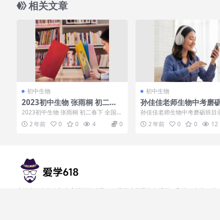
相关文章
初中生物
初中生物
2023初中生物 张雨桐 初二春
孙佳佳老师生物中考磨
下 全国版A加
2023初中生物 张雨桐 初二春下 全国版
孙佳佳老师生物中考磨砺班目
A加目录：01 【一轮复习】生物分类
━生物试卷 [1.8M]┃ ┣━━
2 年前
0
0
4
0
2 年前
0
0
12
及...
试卷...
本站所发布的全部内容源于互联网，仅限于小范围内传播学习和学习参考，请
在下载后24小时内删除，请勿用于商业用途， 如果有侵权之处请第一时间联
系我们删除。敬请谅解!