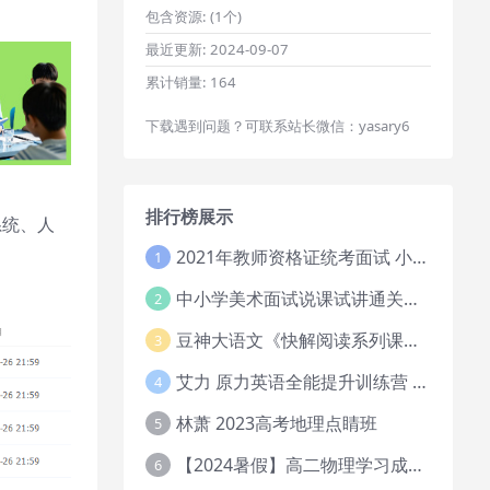
包含资源:
(1个)
最近更新:
2024-09-07
累计销量:
164
下载遇到问题？可联系站长微信：yasary6
排行榜展示
系统、人
2021年教师资格证统考面试 小学教资资料试讲+答辩
1
中小学美术面试说课试讲通关班14讲（辅助资料第一套）
2
豆神大语文《快解阅读系列课教程完整》
3
艾力 原力英语全能提升训练营 151G网课大合集
4
林萧 2023高考地理点睛班
5
【2024暑假】高二物理学习成长与规划系统1期
6