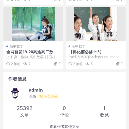
的新方法》经...
[10...
高中数学
高中数学
全网首发19-20高途高二数学
【郭化楠必修1~5】
陈国栋暑假课
上下 高二数学, 高中数学, 陈国栋
#pid159597{background-image:u
rl(\”...
2 年前
7
0
2 年前
6
0
作者信息
admin
等级
永久会员
25392
0
1
文章
评论
收藏
查看作者其他文章