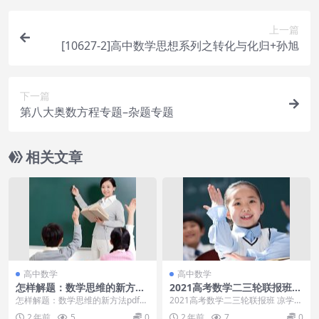
上一篇
[10627-2]高中数学思想系列之转化与化归+孙旭
下一篇
第八大奥数方程专题–杂题专题
相关文章
高中数学
高中数学
怎样解题：数学思维的新方法
2021高考数学二三轮联报班
pdf
凉学长
怎样解题：数学思维的新方法pdf
2021高考数学二三轮联报班 凉学长
[百度云网盘] 《怎样解题:数学思维
目录┣━━2021高考数学1000题
2 年前
5
0
2 年前
7
0