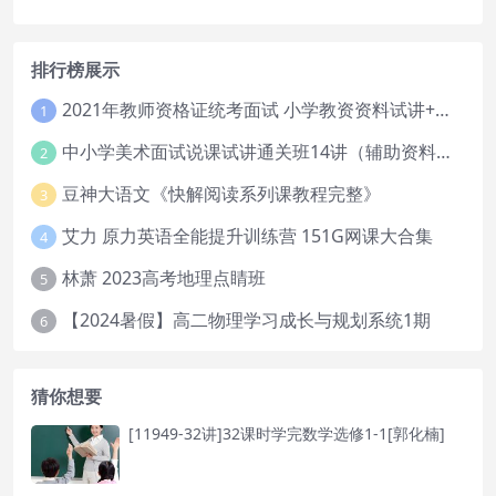
排行榜展示
2021年教师资格证统考面试 小学教资资料试讲+答辩
1
中小学美术面试说课试讲通关班14讲（辅助资料第一套）
2
豆神大语文《快解阅读系列课教程完整》
3
艾力 原力英语全能提升训练营 151G网课大合集
4
林萧 2023高考地理点睛班
5
【2024暑假】高二物理学习成长与规划系统1期
6
猜你想要
[11949-32讲]32课时学完数学选修1-1[郭化楠]