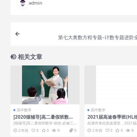
admin
第七大奥数方程专题–计数专题进阶
相关文章
高中数学
高中数学
[2020猿辅导]高二暑假班数学-
2021届高途春季班(HL绝
胡杰-必修三
高三陈国栋果冻99必提
[猿辅导]高二暑假班数学-胡杰-必修三
此课件来此高途课堂，2021
[百度网盘免费下载] 课程目录： ┃ ┣
季班(HL绝密)-高三陈国栋果冻
2 年前
0
0
9
0
2 年前
0
0
9
━...
分方...