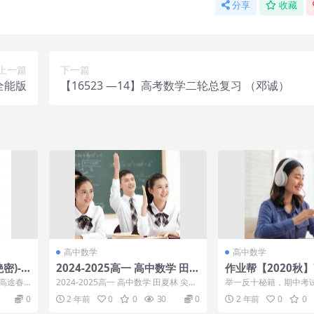
分享
收藏
上一篇
下一篇
全能版
【16523 —14】高考数学二轮总复习 （邓诚）
高中数学
高中数学
密)-
2024-2025高一 高中数学 田夏
作业帮【2020秋
分方案
林 尖端秋季班
端班（刘天麒）
届高途春
2024-2025高一 高中数学 田夏林 尖端
举一反十秘籍，期中考
99必提
秋季班，2024-2025高一 高...
卷，讲义，课前预习 只
0
2 年前
0
0
30
0
2 年前
0
0
币！！！！