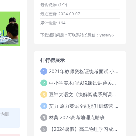
包含资源:
(1个)
最近更新:
2024-09-07
累计销量:
164
下载遇到问题？可联系站长微信：yasary6
排行榜展示
2021年教师资格证统考面试 小学教资资料试讲+答辩
1
中小学美术面试说课试讲通关班14讲（辅助资料第一套）
2
豆神大语文《快解阅读系列课教程完整》
3
艾力 原力英语全能提升训练营 151G网课大合集
4
时内删
林萧 2023高考地理点睛班
5
【2024暑假】高二物理学习成长与规划系统1期
6