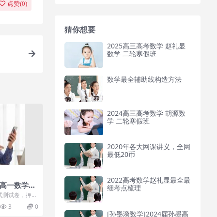
点赞(
0
)
猜你想要
2025高三高考数学 赵礼显
数学 二轮寒假班
数学最全辅助线构造方法
2024高三高考数学 胡源数
学 二轮寒假班
2020年各大网课讲义，全网
最低20币
2022高考数学赵礼显最全最
】高一数学尖
细考点梳理
试测试卷，押题
需98盘
3
0
[孙墨漪数学]2024届孙墨高