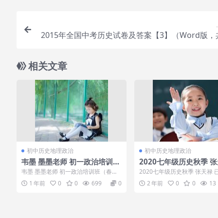
2015年全国中考历史试卷及答案【3】（Word版，共
套，全站免费）.
相关文章
初中历史地理政治
初中历史地理政治
韦墨 墨墨老师 初一政治培训班
2020七年级历史秋季 
（春上·全国版·A+）含讲义练
已完结
韦墨 墨墨老师 初一政治培训班（春上·
2020七年级历史秋季 张天禄 
习
全国版·A+）含讲义练习，韦墨 墨墨老
录：01秦时明月初一历史.mp4
1 年前
0
0
699
0
2 年前
0
0
13
师 ...
汉...