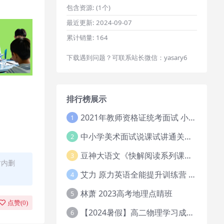
包含资源:
(1个)
最近更新:
2024-09-07
累计销量:
164
下载遇到问题？可联系站长微信：yasary6
排行榜展示
2021年教师资格证统考面试 小学教资资料试讲+答辩
1
中小学美术面试说课试讲通关班14讲（辅助资料第一套）
2
豆神大语文《快解阅读系列课教程完整》
3
时内删
艾力 原力英语全能提升训练营 151G网课大合集
4
林萧 2023高考地理点睛班
5
点赞(
0
)
【2024暑假】高二物理学习成长与规划系统1期
6