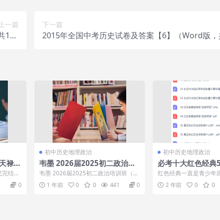
上一篇
下一篇
134
2015年全国中考历史试卷及答案【6】（Word版，共
rar
套，全站免费）.rar
初中历史地理政治
初中历史地理政治
张天禄
韦墨 2026届2025初二政治培
必考十大红色经典
训班（春上·全国版·A+）
讲义知识点音频讲
已完结目
韦墨 2026届2025初二政治培训班（春
红色经典一直是青少年
02炎
上·全国版·A+），韦墨 2026届2...
内容，不光是在考试中
0
1 年前
0
0
441
0
2 年前
0
0
这是大家都要...