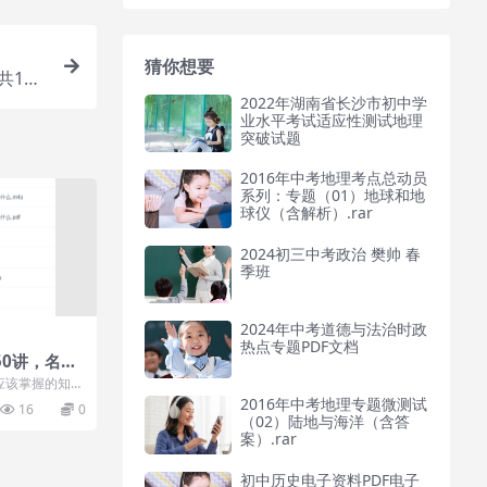
猜你想要
134
2022年湖南省长沙市初中学
业水平考试适应性测试地理
突破试题
2016年中考地理考点总动员
系列：专题（01）地球和地
球仪（含解析）.rar
2024初三中考政治 樊帅 春
季班
2024年中考道德与法治时政
热点专题PDF文档
50讲，名著
解全面课程
应该掌握的知识
遇到，更多的是
2016年中考地理专题微测试
16
0
（02）陆地与海洋（含答
案）.rar
初中历史电子资料PDF电子