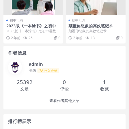
初中汇总
初中汇总
2023版《一本涂书》之初中语
颠覆你想象的高效笔记术
数英物化全国通用
2023版《一本涂书》之初中语数英
颠覆你想象的高效笔记术
物化全国通用课程目录：├──一本
2 年前
26
0
2 年前
13
0
涂书-初中化学...
作者信息
admin
等级
永久会员
25392
0
1
文章
评论
收藏
查看作者其他文章
排行榜展示