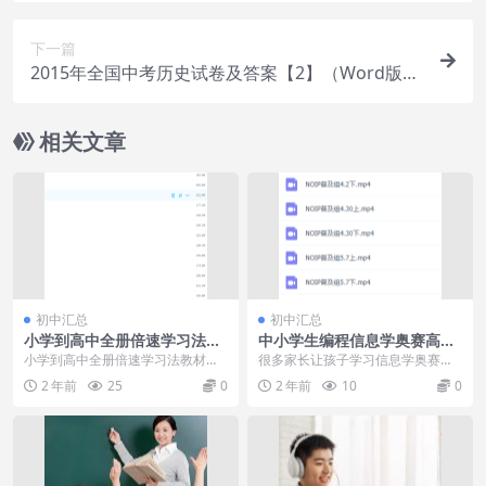
下一篇
2015年全国中考历史试卷及答案【2】（Word版，
共134套，全站免费）.rar
相关文章
初中汇总
初中汇总
小学到高中全册倍速学习法教
中小学生编程信息学奥赛高级
材导学练9年级倍速学习法
班普及组提高组视频课程讲义
小学到高中全册倍速学习法教材导
很多家长让孩子学习信息学奥赛一
学练9年级倍速学习法到底能让你学
方面是可以培养孩子的兴趣爱好，
2 年前
25
0
2 年前
10
0
到什么？所有的知识...
一方面还可以参加比赛...