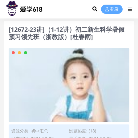
登录
[12672-23讲]（1-12讲）初二新生科学暑假
预习领先班（浙教版）[杜春雨]
资源分类:
初中汇总
浏览热度: (18)