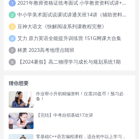
2021年教师资格证统考面试 小学教资资料试讲+答辩
1
中小学美术面试说课试讲通关班14讲（辅助资料第一套）
2
豆神大语文《快解阅读系列课教程完整》
3
艾力 原力英语全能提升训练营 151G网课大合集
4
林萧 2023高考地理点睛班
5
【2024暑假】高二物理学习成长与规划系统1期
6
猜你想要
作业帮小升初精编资料！仅需20盘币！预习必
备！
【完结】中考自招基础17次讲
零基础C++语言编程课程，适合初中以上学习，