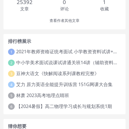
25392
0
1
文章
评论
收藏
查看作者其他文章
排行榜展示
2021年教师资格证统考面试 小学教资资料试讲+答辩
1
中小学美术面试说课试讲通关班14讲（辅助资料第一套）
2
豆神大语文《快解阅读系列课教程完整》
3
艾力 原力英语全能提升训练营 151G网课大合集
4
林萧 2023高考地理点睛班
5
【2024暑假】高二物理学习成长与规划系统1期
6
猜你想要