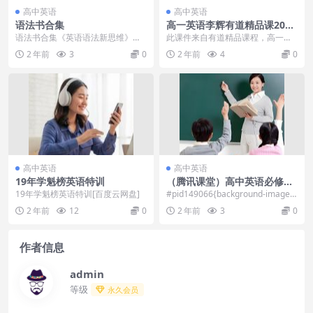
高中英语
高中英语
语法书合集
高一英语李辉有道精品课2021
年寒假班课程
语法书合集《英语语法新思维》三
此课件来自有道精品课程，高一英
册《朗文高级语法》《语法俱乐
语李辉2021年寒假班课程。此课件
2 年前
3
0
2 年前
4
0
部》等 写作指南，翻译...
主要知识点包括：...
高中英语
高中英语
19年学魁榜英语特训
（腾讯课堂）高中英语必修
+选修全套课程 一轮复习专题
19年学魁榜英语特训[百度云网盘]
#pid149066{background-image:u
课程（售价：40盘币）
rl(\”...
2 年前
12
0
2 年前
3
0
作者信息
admin
等级
永久会员