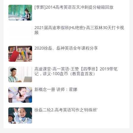
[李辉]2014高考英语百天冲刺提分秘籍回放
2021届高途寒假班(HL绝密)-高三双林30天打卡视
频
2020徐磊、磊神英语全年课程分享
高途课堂-高一英语-王赞【四季班】2019带笔
记，讲义-100盘币（教育盘首发）
新概念一册 讲师：霍娜
徐磊二轮2.高考英语写作之‘特殊班’