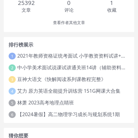
25392
0
1
文章
评论
收藏
查看作者其他文章
排行榜展示
2021年教师资格证统考面试 小学教资资料试讲+答辩
1
中小学美术面试说课试讲通关班14讲（辅助资料第一套）
2
豆神大语文《快解阅读系列课教程完整》
3
艾力 原力英语全能提升训练营 151G网课大合集
4
林萧 2023高考地理点睛班
5
【2024暑假】高二物理学习成长与规划系统1期
6
猜你想要