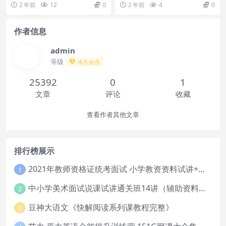
录：周欣系统一模锦鲤课~1.mp4规
目录：├─三轮联报│ ├─三论创新
2 年前
12
0
2 年前
4
0
划服务（...
模拟题│ ...
作者信息
admin
等级
永久会员
25392
0
1
文章
评论
收藏
查看作者其他文章
排行榜展示
2021年教师资格证统考面试 小学教资资料试讲+答辩
1
中小学美术面试说课试讲通关班14讲（辅助资料第一套）
2
豆神大语文《快解阅读系列课教程完整》
3