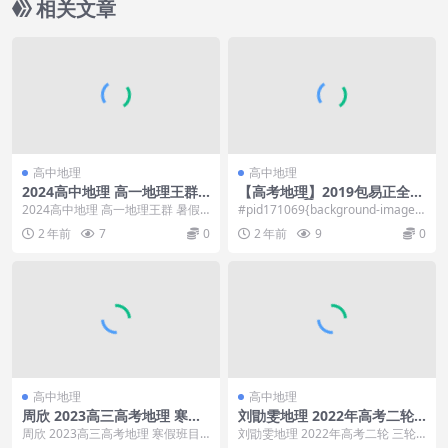
相关文章
高中地理
高中地理
2024高中地理 高一地理王群
【高考地理】2019包易正全年
暑假班
复习联报-①自然地理系统班
2024高中地理 高一地理王群 暑假
#pid171069{background-image:u
班目录：01.【经济与社会】我国财
rl(\”...
2 年前
7
0
2 年前
9
0
富生产创造...
高中地理
高中地理
周欣 2023高三高考地理 寒假
刘勖雯地理 2022年高考二轮
班
三轮
周欣 2023高三高考地理 寒假班目
刘勖雯地理 2022年高考二轮 三轮