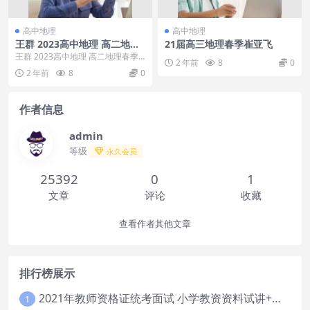
高中地理
高中地理
王群 2023高中地理 高二地理
21届高三地理春季崔亚飞
春季班
王群 2023高中地理 高二地理春季
2 年前
8
0
班 目录：01.直播【同步第1讲】选
2 年前
8
0
必2：城...
作者信息
admin
等级
永久会员
25392
0
1
文章
评论
收藏
查看作者其他文章
排行榜展示
2021年教师资格证统考面试 小学教资资料试讲+答辩
1