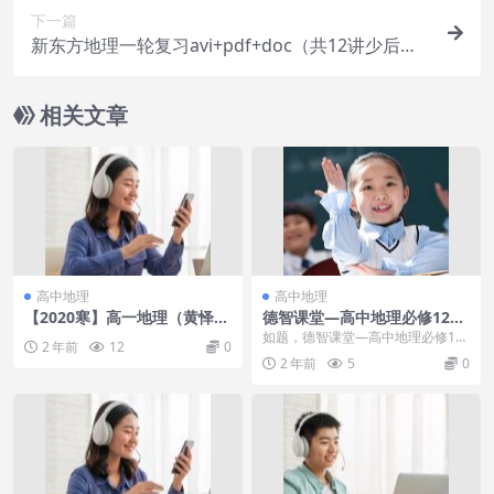
下一篇
新东方地理一轮复习avi+pdf+doc（共12讲少后三
讲）
相关文章
高中地理
高中地理
【2020寒】高一地理（黄怿
德智课堂—高中地理必修12
莜）
3、区域地理、高考一二三轮
如题，德智课堂—高中地理必修12
2 年前
12
0
全套11.8G
3、区域地理、高考一二三轮全套1
2 年前
5
0
1....