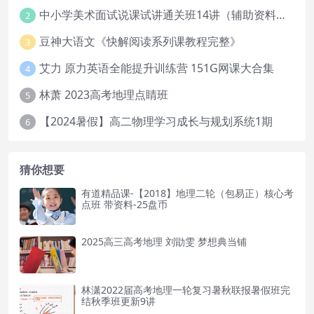
中小学美术面试说课试讲通关班14讲（辅助资料第一套）
2
豆神大语文《快解阅读系列课教程完整》
3
艾力 原力英语全能提升训练营 151G网课大合集
4
林萧 2023高考地理点睛班
5
【2024暑假】高二物理学习成长与规划系统1期
6
猜你想要
有道精品课-【2018】地理二轮（包易正）核心考
点班 带资料-25盘币
2025高三高考地理 刘勖雯 梦想典当铺
林潇2022届高考地理一轮复习暑秋联报暑假班完
结秋季班更新9讲