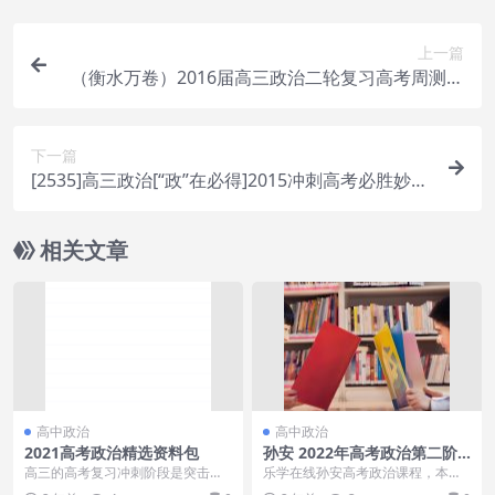
上一篇
（衡水万卷）2016届高三政治二轮复习高考周测卷
（20份打包，含解析）.rar
下一篇
[2535]高三政治[“政”在必得]2015冲刺高考必胜妙招
[12讲]
相关文章
高中政治
高中政治
2021高考政治精选资料包
孙安 2022年高考政治第二阶
段课程
高三的高考复习冲刺阶段是突击整
乐学在线孙安高考政治课程，本课
治的好时机，利用好这段时间对提
程共14.8G，VIP会员可通过百度网