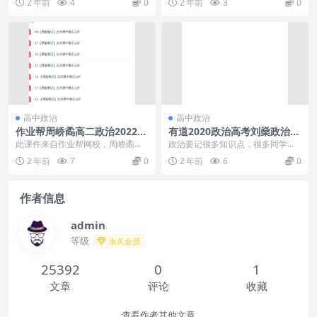
2 年前
4
0
2 年前
3
0
高成绩的帮助很大。高...
盘转存下载或...
高中政治
高中政治
作业帮周峤矞高二政治2022年
有道2020政治高考刘燊政治生
寒假班通用版课程完结
活系统班视频讲课大全学习资
此课件来自作业帮网校，周峤矞高
政治要记很多知识点，很多同学觉
料
二政治2022年寒假班通用版课程完
得比较难记，那可能是没有掌握好
2 年前
7
0
2 年前
6
0
结。此课件主要知...
一个正确的方式，本课...
作者信息
admin
等级
永久会员
25392
0
1
文章
评论
收藏
查看作者其他文章