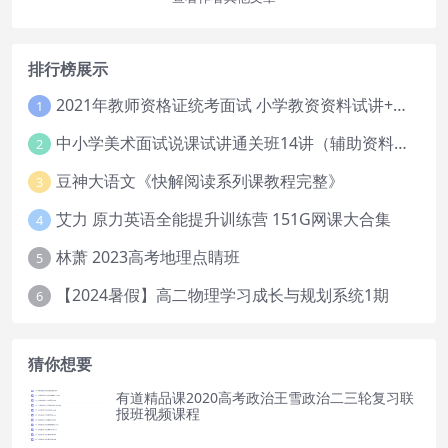
排行榜展示
2021年教师资格证统考面试 小学教资资料试讲+答辩
1
中小学美术面试说课试讲通关班14讲（辅助资料第一套）
2
豆神大语文《快解阅读系列课教程完整》
3
艾力 原力英语全能提升训练营 151G网课大合集
4
林萧 2023高考地理点睛班
5
【2024暑假】高二物理学习成长与规划系统1期
6
猜你想要
有道精品课2020高考政治王雪政治二三轮复习联
报班视频课程