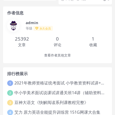
教...
作者信息
admin
等级
永久会员
25392
0
1
文章
评论
收藏
查看作者其他文章
排行榜展示
2021年教师资格证统考面试 小学教资资料试讲+答辩
1
中小学美术面试说课试讲通关班14讲（辅助资料第一套）
2
豆神大语文《快解阅读系列课教程完整》
3
艾力 原力英语全能提升训练营 151G网课大合集
4