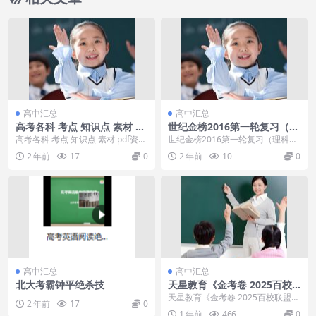
高中汇总
高中汇总
高考各科 考点 知识点 素材 pd
世纪金榜2016第一轮复习（理
f资料合集
科）李子平教师用书配套课件
高考各科 考点 知识点 素材 pdf资料
世纪金榜2016第一轮复习（理科）
ppt与word+190M
合集目录：作文素材:央视百万文
李子平教师用书配套课件ppt与wor
2 年前
17
0
2 年前
10
0
案，《航拍...
d+190...
高中汇总
高中汇总
北大考霸钟平绝杀技
天星教育《金考卷 2025百校
联盟高考最后一卷 (多版) 》 6.
天星教育《金考卷 2025百校联盟高
2 年前
17
0
7GB
考最后一卷 (多版) 》 6.7GB，天星
1 年前
466
0