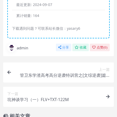
最近更新:
2024-09-07
累计销量:
164
下载遇到问题？可联系站长微信：yasary6
admin
分享
收藏
点赞(
0
)
上一篇
管卫东学渣高考高分逆袭特训营之[文综逆袭]篇(6
讲)AVI
下一篇
坑神谈学习（一）FLV+TXT-122M
相关文章