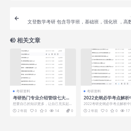
文登数学考研 包含导学班，基础班，强化班 ，高
相关文章
考研资料
考研资料
考研热门专业介绍管综七大专
2022史纲必学考点解析
业扫盲课从零学起备考法硕
色社会主义进入新时代
想要自己的知识更多，让自己充实起来
2022考研史纲必学考点解析
吧！考研热门专业介绍管综七大专业扫
社会主义进入新时代，了解中
2 年前
0
0
14
0
2 年前
0
0
17
盲课从零学起...
史，对你学...