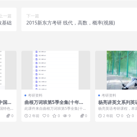
上一篇
下一篇
数基础
2015新东方考研 线代，高数，概率(视频)
考研资料
考研资料
中国特
曲根万词班第5季全集(十年经
杨亮讲英文系列英
典长青课程)
考研词汇5500
中国特色
此课件来自曲根万词班第5季全集(十年
杨亮英语考研课程，本课程
国的发展
经典长青课程)，曲根万词班,“万词王”
B，VIP会员可通过百
0
2 年前
0
0
9
0
2 年前
0
0
经典必...
或者在线...