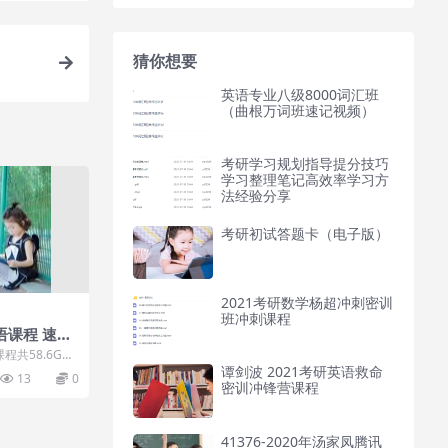
猜你想要
英语专业八级8000词汇班
（曲根万词班速记视频）
考研学习规划指导提分技巧
学习整理笔记高效率学习方
法经验分享
考研初试答题卡（电子版）
2021考研数学杨超冲刺密训
班冲刺课程
语课程 速记
共58.6G
度网盘转存下载
谭剑波 2021考研英语救命
13
0
密训冲锋营课程
41376-2020年汤家凤腾讯