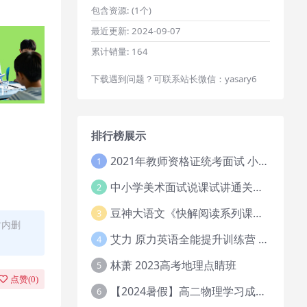
包含资源:
(1个)
最近更新:
2024-09-07
累计销量:
164
下载遇到问题？可联系站长微信：yasary6
排行榜展示
2021年教师资格证统考面试 小学教资资料试讲+答辩
1
中小学美术面试说课试讲通关班14讲（辅助资料第一套）
2
豆神大语文《快解阅读系列课教程完整》
3
时内删
艾力 原力英语全能提升训练营 151G网课大合集
4
林萧 2023高考地理点睛班
5
点赞(
0
)
【2024暑假】高二物理学习成长与规划系统1期
6