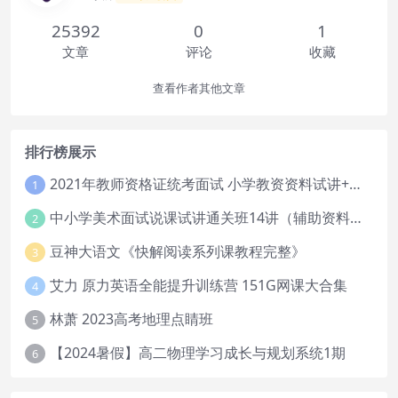
25392
0
1
文章
评论
收藏
查看作者其他文章
排行榜展示
2021年教师资格证统考面试 小学教资资料试讲+答辩
1
中小学美术面试说课试讲通关班14讲（辅助资料第一套）
2
豆神大语文《快解阅读系列课教程完整》
3
艾力 原力英语全能提升训练营 151G网课大合集
4
林萧 2023高考地理点睛班
5
【2024暑假】高二物理学习成长与规划系统1期
6