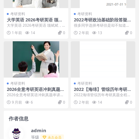
考研资料
考研资料
大学英语 2026考研英语 颉斌
2022考研政治基础阶段答疑课
斌
预热学习讲义整理视频精讲课
大学英语 2026考研英语 颉斌斌，
很多同学选择考研但是却不知道怎
程
大学英语 2026考研英语 颉斌斌目
么复习才是最好的，本课件是考研
1 年前
14
0
2 年前
13
0
录：00...
政治基础阶段的复习课...
考研资料
考研资料
2026全意考研英语冲刺真题串
2022【海绵】管综历年考研真
讲
题全程班写作备考
2026全意考研英语冲刺真题串讲，
2022海绵管综历年考研真题全程班
2026全意考研英语冲刺真题串讲目
写作备考，想要考试的就一定要准
9 月前
6
0
2 年前
14
0
录：00.冲...
备好，不管是资料...
作者信息
admin
等级
永久会员