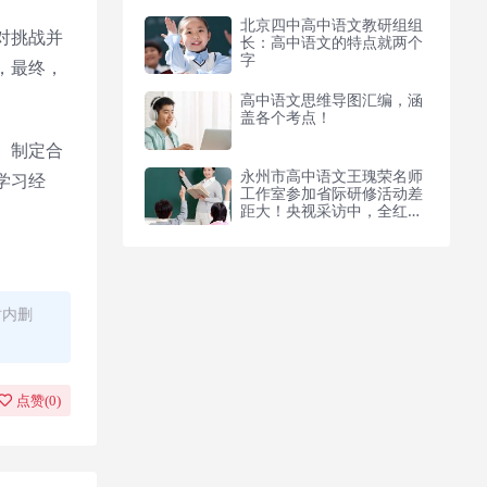
造假证被北大录取，网友要
求彻查
北京四中高中语文教研组组
对挑战并
长：高中语文的特点就两个
字
，最终，
高中语文思维导图汇编，涵
盖各个考点！
、制定合
永州市高中语文王瑰荣名师
学习经
工作室参加省际研修活动差
距大！央视采访中，全红婵
全程躺倒、跷二郎腿，陈芋
汐坐姿端正
时内删
点赞(
0
)