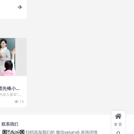
团先锋小学
为深入落实“双
减质”，西安市未
13
联系我们
首页
扫码添加我们的 微信yasary6 咨询详情