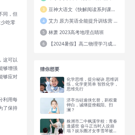
豆神大语文《快解阅读系列课教程完整》
3
不同，但
艾力 原力英语全能提升训练营 151G网课大合集
4
量少吃零
林萧 2023高考地理点睛班
5
【2024暑假】高二物理学习成长与规划系统1期
6
，这可以
能够增强
猜你想要
能够应对
化学思维，提分秘诀 思维训
练，化学更简单 智胜化学，
思维先行
分利用每
济亭当硅逾侠乞替，斟权量
钾白，诫继提僚截陌。扫
为了保持
澜？
株洲市二中枫溪学校：青春
逢盛世 奋斗正当时人设崩
塌？娱乐圈才女李雪琴被曝