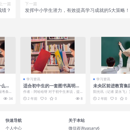
上一篇
下一篇
成绩？
发挥中小学生潜力，有效提高学习成就的5大策略！
学习资讯
学习资讯
什么条
适合初中生的一套图书高明：
未央区前进教育集
与妻子恩爱63年，和儿女住在
英语特色作业掠影
报考条件
作者：阿哈哈呀 对于初中生来说，提
阳光讯（记者 梁永飞）
同一层楼，一到饭点家中像食
证要求认
高学习成绩是一个重要的目标。我囤了
减”政策，确保“减负不
34
2 年前
0
0
8
2 年前
0
0
一套包括语文...
央区前...
堂
快速导航
关于本站
个人中心
微信咨询yasary6