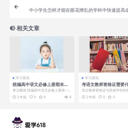
中小学生怎样才能在眼花缭乱的学科中快速提高
相关文章
学习资讯
学习资讯
统编高中语文必修上册期末复
考语文教师资格证需要
习要点与复习指导：第一单元3
件
单元概述 统编高中语文必修上册第一
语文教师资格证与其他学科的
1岁在春晚一炮而红，观众都以
单元以青春为主题，通过诗歌、散文等
相同，不同在于语文教师资格
2 年前
0
0
8
2 年前
0
0
文学作品，展...
定时提供二级...
为他隐退了，其实已经去世10
年了