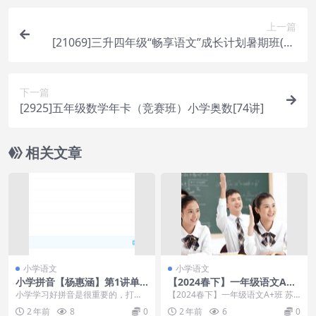
上一篇
[21069]三升四年级“畅享语文”成长计划暑期班(13
级)
下一篇
[2925]五年级数学年卡（竞赛班）小学奥数[74讲]
相关文章
小学语文
小学语文
小学拼音【杨惠涵】第1讲单
【2024春下】一年级语文A
韵母宝宝奇遇记：a o e i u ü
+班 苏哲
小学学习好拼音是很重要的，打好
【2024春下】一年级语文A+班 苏
基础才可以在孩子以后的学习中学
哲 目录： ├┈01.三字经-知天下事
2 年前
8
0
2 年前
6
0
到更多有用的知识，对...
通圣人...