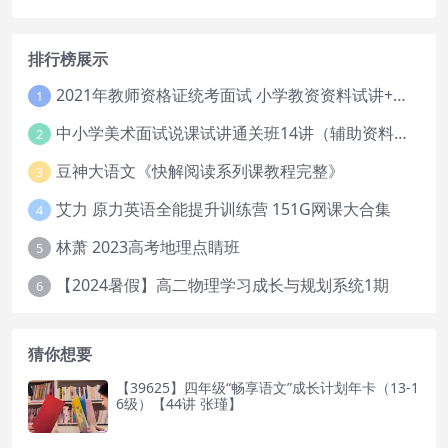
排行榜展示
2021年教师资格证统考面试 小学教资资料试讲+答辩
1
中小学美术面试说课试讲通关班14讲（辅助资料第一套）
2
豆神大语文《快解阅读系列课教程完整》
3
艾力 原力英语全能提升训练营 151G网课大合集
4
林萧 2023高考地理点睛班
5
【2024暑假】高二物理学习成长与规划系统1期
6
猜你想要
【39625】四年级“畅享语文”成长计划年卡（13-1
6级）【44讲 张瑾】