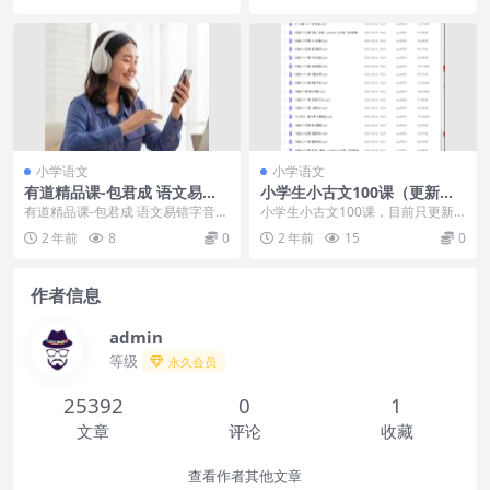
小学语文
小学语文
有道精品课-包君成 语文易错
小学生小古文100课（更新到7
字音字形成语训练班
8课）
有道精品课-包君成 语文易错字音字
小学生小古文100课，目前只更新
形成语训练班 课程目录:成语速记与
到78课，MP4视频文件，，每集大
2 年前
8
0
2 年前
15
0
训练1.mp...
概10-20分...
作者信息
admin
等级
永久会员
25392
0
1
文章
评论
收藏
查看作者其他文章